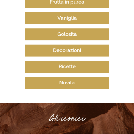
Frutta in purea
Vaniglia
Golosità
Decorazioni
Ricette
Novità