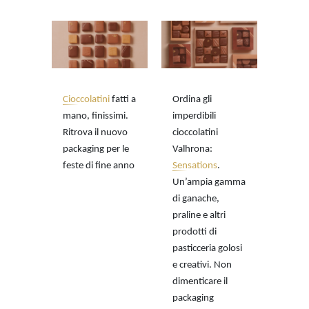
Cioccolatini
fatti a
Ordina gli
mano, finissimi.
imperdibili
Ritrova il nuovo
cioccolatini
packaging per le
Valhrona:
feste di fine anno
Sensations
.
Un’ampia gamma
di ganache,
praline e altri
prodotti di
pasticceria golosi
e creativi. Non
dimenticare il
packaging