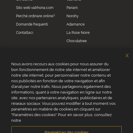
Sito web valrhona.com
Pariani
Perché ordinare online?
Norohy
Domande frequenti
Adamance
Contattaci
La Rose Noire
Chocolatree
Sosa
X
Villars
Nous avons recours aux cookies pour nous assurer du
bon fonctionnement de notre site internet et améliorer
Servizio clienti
notre site internet, pour personnaliser notre contenu et
0039 02 82 94 01 46
nos publicités en fonction de votre navigation et afin
Da lunedì a venerdì dalle 8.30 alle 17.30
d’analyser notre trafic. Nous partageons également des
informations, quant à votre navigation en ligne sur notre
site, avec nos partenaires analytiques, publicitaires et de
réseaux sociaux. Vous pouvez modifier à tout moment vos
paramètres en matière de cookies en cliquant sur
"Paramètres des cookies". Pour en savoir plus, consultez
VALRHONA SAS - 12 Avenue PRESIDENT ROOSEVELT 26600 TAIN
notre
L'HERMITAGE, Francia
Condizioni generali di vendita
Informativa Cookies
Paramètres des cookies