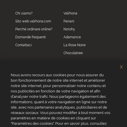
Chi siamo?
Valrhona
Sito web valrhona.com
Pariani
Perché ordinare online?
Norohy
Domande frequenti
Adamance
Contattaci
La Rose Noire
Chocolatree
Sosa
X
Villars
Nous avons recours aux cookies pour nous assurer du
bon fonctionnement de notre site internet et améliorer
Servizio clienti
notre site internet, pour personnaliser notre contenu et
0039 02 82 94 01 46
nos publicités en fonction de votre navigation et afin
Da lunedì a venerdì dalle 8.30 alle 17.30
d’analyser notre trafic. Nous partageons également des
informations, quant à votre navigation en ligne sur notre
site, avec nos partenaires analytiques, publicitaires et de
réseaux sociaux. Vous pouvez modifier à tout moment vos
paramètres en matière de cookies en cliquant sur
"Paramètres des cookies". Pour en savoir plus, consultez
VALRHONA SAS - 12 Avenue PRESIDENT ROOSEVELT 26600 TAIN