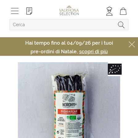
Hai tempo fino al 04/09/26 per i tuoi
pre-ordini di Natale,
scopri di più