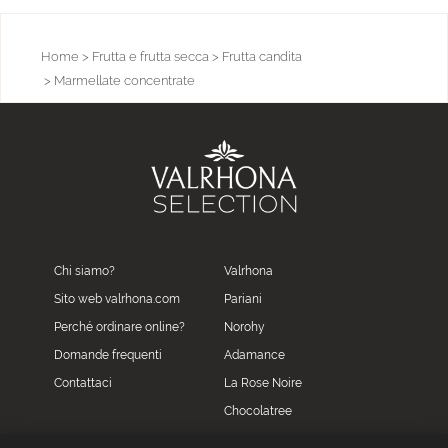
Home
> Frutta e frutta secca
> Frutta candita
> Marmellate concentrate
Chi siamo?
Valrhona
Sito web valrhona.com
Pariani
Perché ordinare online?
Norohy
Domande frequenti
Adamance
Contattaci
La Rose Noire
Chocolatree
Sosa