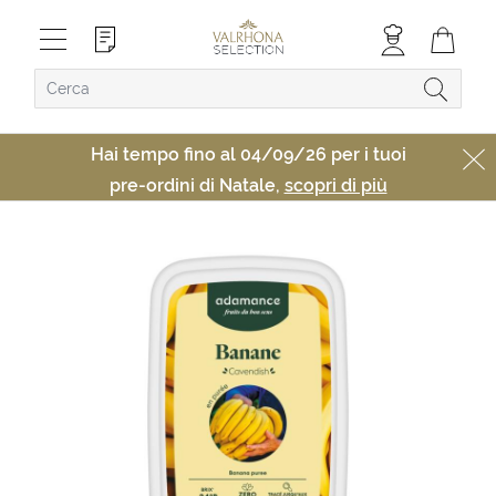
Hai tempo fino al 04/09/26 per i tuoi
pre-ordini di Natale,
scopri di più