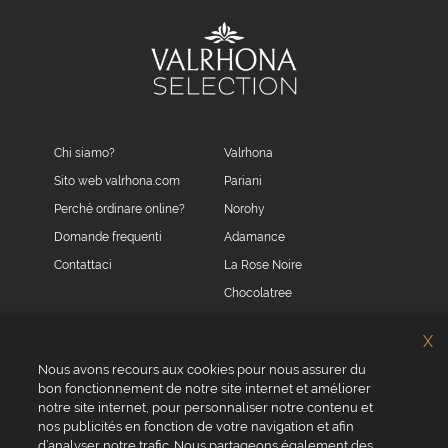
Chi siamo?
Valrhona
Sito web valrhona.com
Pariani
Perché ordinare online?
Norohy
Domande frequenti
Adamance
Contattaci
La Rose Noire
Chocolatree
Sosa
X
Villars
Nous avons recours aux cookies pour nous assurer du
bon fonctionnement de notre site internet et améliorer
Servizio clienti
notre site internet, pour personnaliser notre contenu et
0039 02 82 94 01 46
nos publicités en fonction de votre navigation et afin
Da lunedì a venerdì dalle 8.30 alle 17.30
d’analyser notre trafic. Nous partageons également des