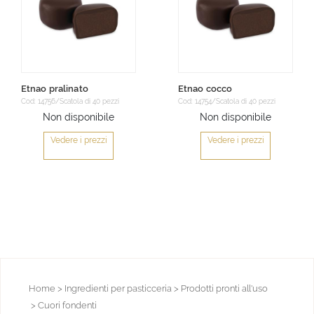
Etnao pralinato
Etnao cocco
Cod: 14756/Scatola di 40 pezzi
Cod: 14754/Scatola di 40 pezzi
Non disponibile
Non disponibile
Vedere i prezzi
Vedere i prezzi
Home
> Ingredienti per pasticceria
> Prodotti pronti all'uso
> Cuori fondenti