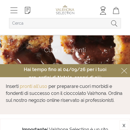
Cuori fondenti
Hai tempo fino al 04/09/26 per i tuoi
pre-ordini di Natale,
scopri di più
Inserti
pronti all'uso
per preparare cuori morbidi e
fondenti di successo con il cioccolato Valrhona. Ordina
sul nostro negozio online riservato ai professionisti.
x
Importante
! Valrhona Selection è un sito