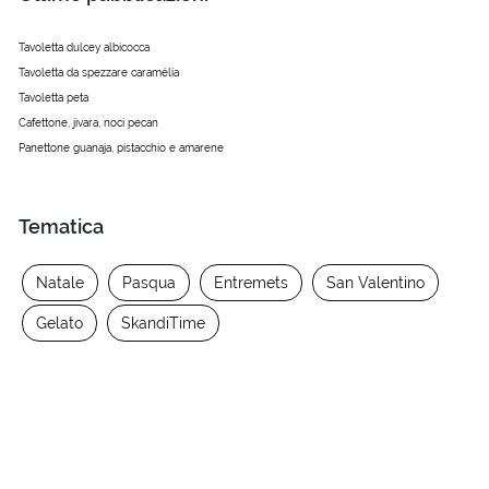
Tavoletta dulcey albicocca
Tavoletta da spezzare caramélia
Tavoletta peta
Cafettone, jivara, noci pecan
Panettone guanaja, pistacchio e amarene
Tematica
Natale
Pasqua
Entremets
San Valentino
Gelato
SkandiTime