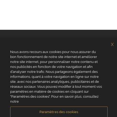
X
Nous avons recours aux cookies pour nous assurer du
bon fonctionnement de notre site internet et améliorer
notre site internet, pour personnaliser notre contenu et
nos publicités en fonction de votre navigation et afin
Chi siamo?
Valrhona
d’analyser notre trafic. Nous partageons également des
Sito web valrhona.com
Pariani
informations, quant à votre navigation en ligne sur notre
Perché ordinare online?
Norohy
site, avec nos partenaires analytiques, publicitaires et de
Domande frequenti
Adamance
réseaux sociaux. Vous pouvez modifier à tout moment vos
Contattaci
La Rose Noire
paramètres en matière de cookies en cliquant sur
Chocolatree
"Paramètres des cookies". Pour en savoir plus, consultez
Sosa
notre
Villars
Paramètres des cookies