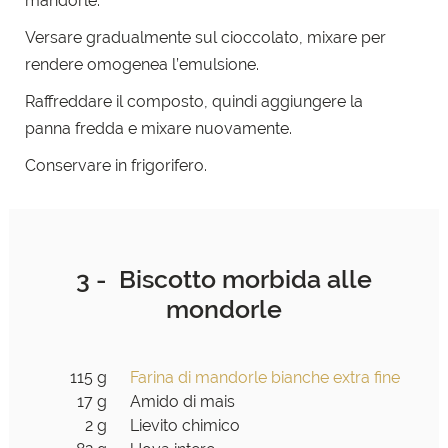
mandorle.
Versare gradualmente sul cioccolato, mixare per
rendere
omogenea l’emulsione.
Raffreddare il composto, quindi aggiungere la
panna
fredda e mixare nuovamente.
Conservare in frigorifero.
3 - Biscotto morbida alle
mondorle
115 g
Farina di mandorle bianche extra fine
17 g
Amido di mais
2 g
Lievito chimico