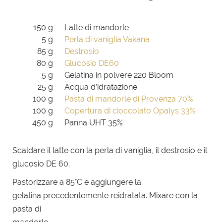
150 g
Latte di mandorle
5 g
Perla di vaniglia Vakana
85 g
Destrosio
80 g
Glucosio DE60
5 g
Gelatina in polvere 220 Bloom
25 g
Acqua d’idratazione
100 g
Pasta di mandorle di Provenza 70%
100 g
Copertura di cioccolato Opalys 33%
450 g
Panna UHT 35%
Scaldare il latte con la perla di vaniglia, il destrosio e il
glucosio DE 60.
Pastorizzare a 85°C e aggiungere la
gelatina
precedentemente reidratata. Mixare con la
pasta di