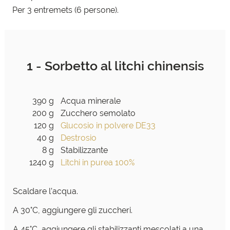
Per 3 entremets (6 persone).
1 - Sorbetto al litchi chinensis
390 g
Acqua minerale
200 g
Zucchero semolato
120 g
Glucosio in polvere DE33
40 g
Destrosio
8 g
Stabilizzante
1240 g
Litchi in purea 100%
Scaldare l’acqua.
A 30°C, aggiungere gli zuccheri.
A 45°C, aggiungere gli stabilizzanti mescolati a una