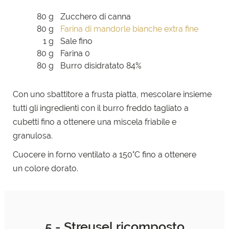
80 g
Zucchero di canna
80 g
Farina di mandorle bianche extra fine
1 g
Sale fino
80 g
Farina 0
80 g
Burro disidratato 84%
Con uno sbattitore a frusta piatta, mescolare insieme
tutti
gli ingredienti con il burro freddo tagliato a
cubetti fino a
ottenere una miscela friabile e
granulosa.
Cuocere in forno ventilato a 150°C fino a ottenere
un
colore dorato.
5 - Streusel ricomposto