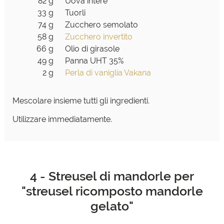
82 g
Uova intere
33 g
Tuorli
74 g
Zucchero semolato
58 g
Zucchero invertito
66 g
Olio di girasole
49 g
Panna UHT 35%
2 g
Perla di vaniglia Vakana
Mescolare insieme tutti gli ingredienti.
Utilizzare immediatamente.
4 - Streusel di mandorle per
"streusel ricomposto mandorle
gelato"