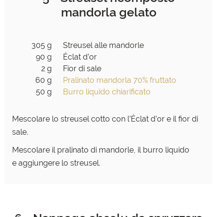
mandorla gelato
305 g
Streusel alle mandorle
90 g
Éclat d’or
2 g
Fior di sale
60 g
Pralinato mandorla 70% fruttato
50 g
Burro liquido chiarificato
Mescolare lo streusel cotto con l’Éclat d’or e il fior di
sale.
Mescolare il pralinato di mandorle, il burro liquido
e
aggiungere lo streusel.