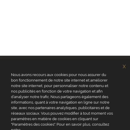
X
Nous avons recours aux cookies pour nous assurer du
bon fonctionnement de notre site internet et améliorer
notre site internet, pour personnaliser notre contenu et
nos publicités en fonction de votre navigation et afin
d’analyser notre trafic. Nous partageons également des
Chi siamo?
Valrhona
informations, quant à votre navigation en ligne sur notre
Sito web valrhona.com
Pariani
site, avec nos partenaires analytiques, publicitaires et de
Perché ordinare online?
Norohy
réseaux sociaux. Vous pouvez modifier à tout moment vos
Domande frequenti
Adamance
paramètres en matière de cookies en cliquant sur
Contattaci
La Rose Noire
"Paramètres des cookies". Pour en savoir plus, consultez
Chocolatree
notre