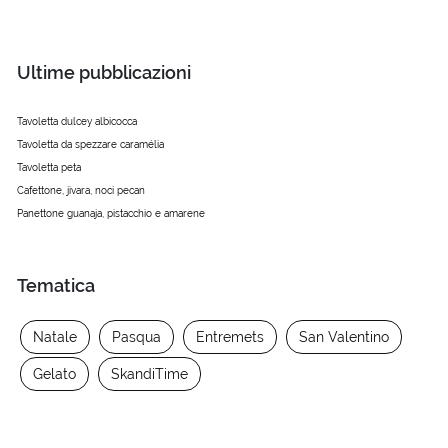
Ultime pubblicazioni
Tavoletta dulcey albicocca
Tavoletta da spezzare caramélia
Tavoletta peta
Cafettone, jivara, noci pecan
Panettone guanaja, pistacchio e amarene
Tematica
Natale
Pasqua
Entremets
San Valentino
Gelato
SkandiTime