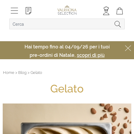
Hai tempo fino al 04/09/26 per i tuoi
pre-ordini di Natale,
scopri di più
Home
> Blog
> Gelato
Gelato