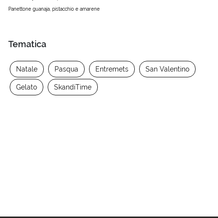
Panettone guanaja, pistacchio e amarene
Tematica
Natale
Pasqua
Entremets
San Valentino
Gelato
SkandiTime