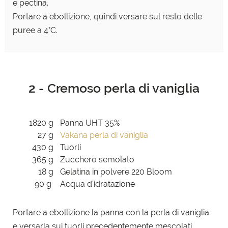
e pectina.
Portare a ebollizione, quindi versare sul resto delle
puree a 4°C.
2 - Cremoso perla di vaniglia
1820 g
Panna UHT 35%
27 g
Vakana perla di vaniglia
430 g
Tuorli
365 g
Zucchero semolato
18 g
Gelatina in polvere 220 Bloom
90 g
Acqua d'idratazione
Portare a ebollizione la panna con la perla di vaniglia
e versarla sui tuorli precedentemente mescolati