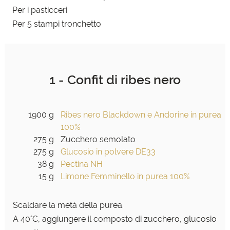
Per i pasticceri
Per 5 stampi tronchetto
1 - Confit di ribes nero
1900 g
Ribes nero Blackdown e Andorine in purea
100%
275 g
Zucchero semolato
275 g
Glucosio in polvere DE33
38 g
Pectina NH
15 g
Limone Femminello in purea 100%
Scaldare la metà della purea.
A 40°C, aggiungere il composto di zucchero, glucosio