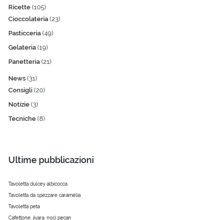
Ricette
(105)
Cioccolateria
(23)
Pasticceria
(49)
Gelateria
(19)
Panetteria
(21)
News
(31)
Consigli
(20)
Notizie
(3)
Tecniche
(8)
Ultime pubblicazioni
Tavoletta dulcey albicocca
Tavoletta da spezzare caramélia
Tavoletta peta
Cafettone, jivara, noci pecan