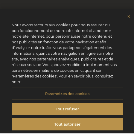
X
Nous avons recours aux cookies pour nous assurer du
bon fonctionnement de notre site internet et améliorer
notre site internet, pour personnaliser notre contenu et
nos publicités en fonction de votre navigation et afin
Chi siamo?
Valrhona
d’analyser notre trafic. Nous partageons également des
Sito web valrhona.com
Pariani
informations, quant à votre navigation en ligne sur notre
Perché ordinare online?
Norohy
site, avec nos partenaires analytiques, publicitaires et de
Domande frequenti
Adamance
réseaux sociaux. Vous pouvez modifier à tout moment vos
Contattaci
La Rose Noire
paramètres en matière de cookies en cliquant sur
Chocolatree
"Paramètres des cookies". Pour en savoir plus, consultez
Sosa
notre
Villars
Paramètres des cookies
Servizio clienti
0039 02 82 94 01 46
Tout refuser
Da lunedì a venerdì dalle 8.30 alle 17.30
Tout autoriser
Contattaci