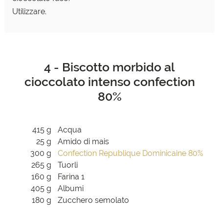
Utilizzare.
4 - Biscotto morbido al
cioccolato intenso confection
80%
415 g
Acqua
25 g
Amido di mais
300 g
Confection Republique Dominicaine 80%
265 g
Tuorli
160 g
Farina 1
405 g
Albumi
180 g
Zucchero semolato