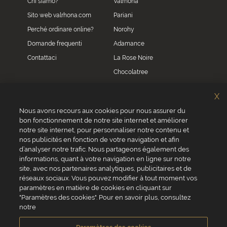
Chi siamo?
Valrhona
Sito web valrhona.com
Pariani
Perché ordinare online?
Norohy
Domande frequenti
Adamance
Contattaci
La Rose Noire
Chocolatree
Sosa
X
Villars
Nous avons recours aux cookies pour nous assurer du
bon fonctionnement de notre site internet et améliorer
Servizio clienti
notre site internet, pour personnaliser notre contenu et
0039 02 82 94 01 46
nos publicités en fonction de votre navigation et afin
Da lunedì a venerdì dalle 8.30 alle 17.30
d’analyser notre trafic. Nous partageons également des
informations, quant à votre navigation en ligne sur notre
site, avec nos partenaires analytiques, publicitaires et de
réseaux sociaux. Vous pouvez modifier à tout moment vos
paramètres en matière de cookies en cliquant sur
"Paramètres des cookies". Pour en savoir plus, consultez
VALRHONA SAS - 12 Avenue PRESIDENT ROOSEVELT 26600 TAIN
notre
L'HERMITAGE, Francia
Condizioni generali di vendita
Informativa Cookies