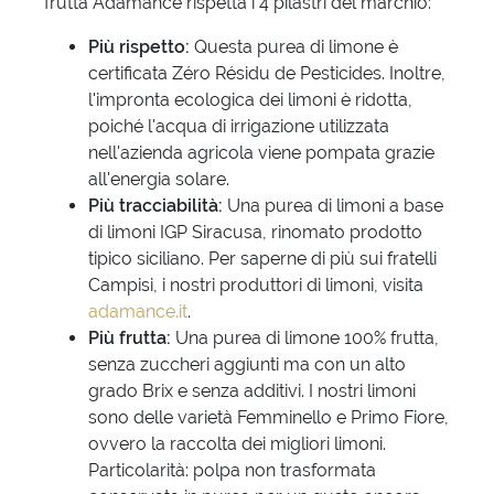
frutta Adamance rispetta i 4 pilastri del marchio:
Più rispetto:
Questa purea di limone è
certificata Zéro Résidu de Pesticides. Inoltre,
l'impronta ecologica dei limoni è ridotta,
poiché l'acqua di irrigazione utilizzata
nell'azienda agricola viene pompata grazie
all'energia solare.
Più tracciabilità:
Una purea di limoni a base
di limoni IGP Siracusa, rinomato prodotto
tipico siciliano. Per saperne di più sui fratelli
Campisi, i nostri produttori di limoni, visita
adamance.it
.
Più frutta:
Una purea di limone 100% frutta,
senza zuccheri aggiunti ma con un alto
grado Brix e senza additivi. I nostri limoni
sono delle varietà Femminello e Primo Fiore,
ovvero la raccolta dei migliori limoni.
Particolarità: polpa non trasformata