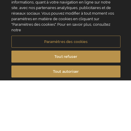
informations, quant à votre navigation en ligne sur notre
Sito web valrhona.com
Pariani
site, avec nos partenaires analytiques, publicitaires et de
Perché ordinare online?
Norohy
réseaux sociaux. Vous pouvez modifier à tout moment vos
Domande frequenti
Adamance
paramètres en matière de cookies en cliquant sur
Contattaci
La Rose Noire
"Paramètres des cookies". Pour en savoir plus, consultez
Chocolatree
notre
Sosa
Villars
Paramètres des cookies
Servizio clienti
0039 02 82 94 01 46
Tout refuser
Da lunedì a venerdì dalle 8.30 alle 17.30
Tout autoriser
Contattaci
VALRHONA SAS - 12 Avenue PRESIDENT ROOSEVELT 26600 TAIN
L'HERMITAGE, Francia
Condizioni generali di vendita
Informativa Cookies
Informativa sulla privacy
Informazioni legali
Crediti fotografici e video