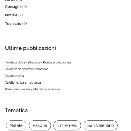
Consigli
(20)
Notizie
(3)
Tecniche
(8)
Ultime pubblicazioni
Tavoletta dulcey albicocca - Ricetta professionale
Tavoletta da spezzare caramélia
Tavoletta peta
Cafettone, jivara, noci pecan
Panettone guanaja, pistacchio e amarene
Tematica
Natale
Pasqua
Entremets
San Valentino