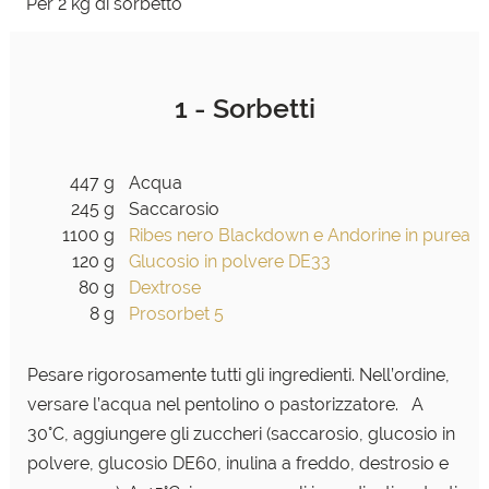
Per 2 kg di sorbetto
1 - Sorbetti
447 g
Acqua
245 g
Saccarosio
1100 g
Ribes nero Blackdown e Andorine in purea
120 g
Glucosio in polvere DE33
80 g
Dextrose
8 g
Prosorbet 5
Pesare rigorosamente tutti gli ingredienti. Nell’ordine,
versare l’acqua nel pentolino o pastorizzatore. A
30°C, aggiungere gli zuccheri (saccarosio, glucosio in
polvere, glucosio DE60, inulina a freddo, destrosio e