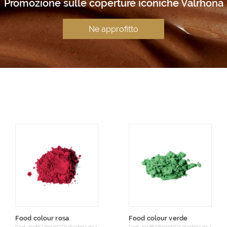
Promozione sulle coperture iconiche Valrhona
Ne approfitto
Food colour rosa
Food colour verde