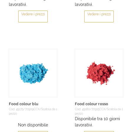
lavorativi.
lavorativi.
Vedere i prezzi
Vedere i prezzi
Food colour blu
Food colour rosso
Cod: 49175/70909CCX/Scatola da 1
Cod: 49180/70915CCX/Scatola da 1
pezzo
pezzo
Disponibile tra 10 giorni
Non disponibile
lavorativi.