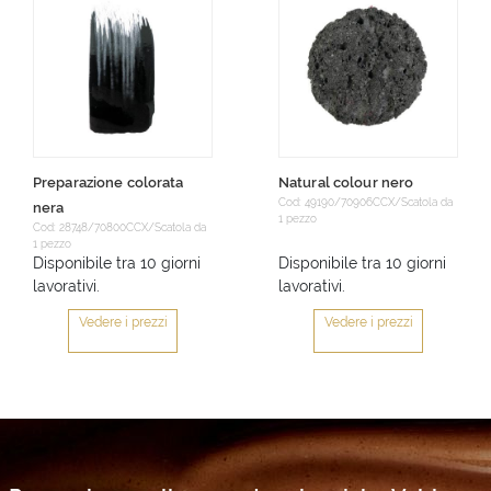
Preparazione colorata
Natural colour nero
Cod: 49190/70906CCX/Scatola da
nera
1 pezzo
Cod: 28748/70800CCX/Scatola da
1 pezzo
Disponibile tra 10 giorni
Disponibile tra 10 giorni
lavorativi.
lavorativi.
Vedere i prezzi
Vedere i prezzi