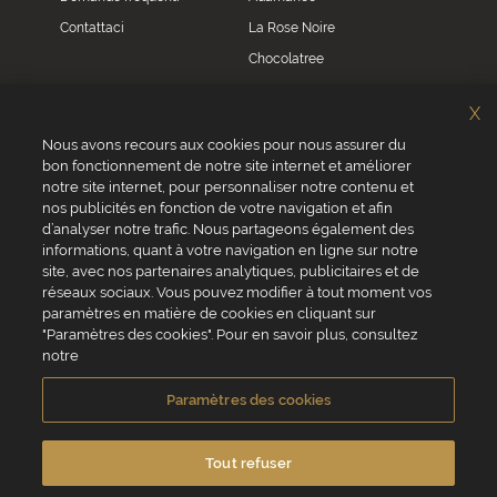
Contattaci
La Rose Noire
Chocolatree
Sosa
X
Villars
Nous avons recours aux cookies pour nous assurer du
bon fonctionnement de notre site internet et améliorer
Servizio clienti
notre site internet, pour personnaliser notre contenu et
0039 02 82 94 01 46
nos publicités en fonction de votre navigation et afin
Da lunedì a venerdì dalle 8.30 alle 17.30
d’analyser notre trafic. Nous partageons également des
informations, quant à votre navigation en ligne sur notre
site, avec nos partenaires analytiques, publicitaires et de
réseaux sociaux. Vous pouvez modifier à tout moment vos
paramètres en matière de cookies en cliquant sur
"Paramètres des cookies". Pour en savoir plus, consultez
VALRHONA SAS - 12 Avenue PRESIDENT ROOSEVELT 26600 TAIN
notre
L'HERMITAGE, Francia
Condizioni generali di vendita
Informativa Cookies
Paramètres des cookies
Informativa sulla privacy
Informazioni legali
Crediti fotografici e video
Tout refuser