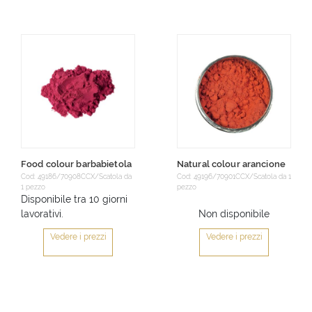
Food colour barbabietola
Natural colour arancione
Cod: 49186/70908CCX/Scatola da
Cod: 49196/70901CCX/Scatola da 1
1 pezzo
pezzo
Disponibile tra 10 giorni
lavorativi.
Non disponibile
Vedere i prezzi
Vedere i prezzi