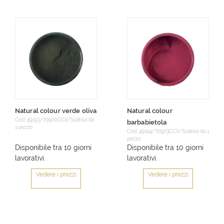
Natural colour verde oliva
Natural colour
Cod: 49193/70900CCX/Scatola da
barbabietola
1 pezzo
Cod: 49194/70903CCX/Scatola da 1
pezzo
Disponibile tra 10 giorni
Disponibile tra 10 giorni
lavorativi.
lavorativi.
Vedere i prezzi
Vedere i prezzi