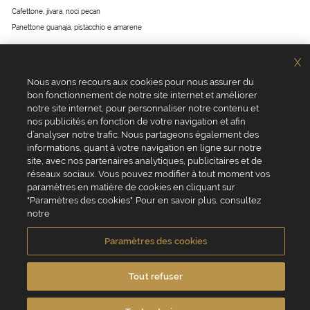
Cafettone, jivara, noci pecan
Panettone guanaja, pistacchio e amarene
X
Tematica
Nous avons recours aux cookies pour nous assurer du
bon fonctionnement de notre site internet et améliorer
notre site internet, pour personnaliser notre contenu et
Natale
Pasqua
Entremets
San Valentino
nos publicités en fonction de votre navigation et afin
d’analyser notre trafic. Nous partageons également des
Gelato
SkandiTime
informations, quant à votre navigation en ligne sur notre
site, avec nos partenaires analytiques, publicitaires et de
réseaux sociaux. Vous pouvez modifier à tout moment vos
paramètres en matière de cookies en cliquant sur
"Paramètres des cookies". Pour en savoir plus, consultez
notre
Paramètres des cookies
Tout refuser
Chi siamo?
Valrhona
Sito web valrhona.com
Pariani