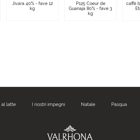
Jivara 40% - fave 12
P125 Coeur de
caffè 
kg
Guanaja 80% - fave 3
Et
kg
al latte
I nostri impegni
Natale
Pasqua