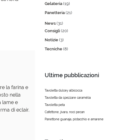
Gelateria
(19)
Panetteria
(21)
News
(31)
Consigli
(20)
Notizie
(3)
Tecniche
(8)
Ultime pubblicazioni
e la farina e
Tavoletta dulcey albicocca
sto nella
Tavoletta da spezzare caramélia
 a lame e
Tavoletta peta
ma di eclair.
Cafettone, jivara, noci pecan
Panettone guanaja, pistacchio e amarene