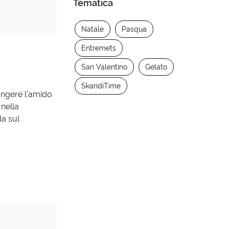
Tematica
Natale
Pasqua
Entremets
San Valentino
Gelato
SkandiTime
iungere l'amido
 nella
da sul