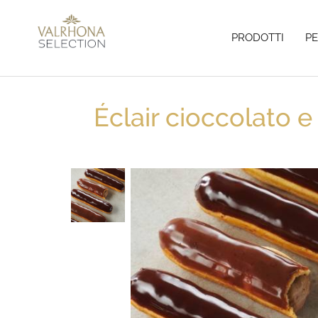
PRODOTTI
P
Home
> Blog
> Ricette
> Éclair cioccolato e caffè
Éclair cioccolato e