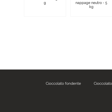
g
nappage neutro - 5
kg
Cioccolato fondente
Cioccolato 