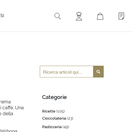
ù
SI
Cerca
Cerca
Categorie
 crema
i caffè. Una
Ricette
(105)
o della
Cioccolateria
(23)
Pasticceria
(49)
 Valrhona