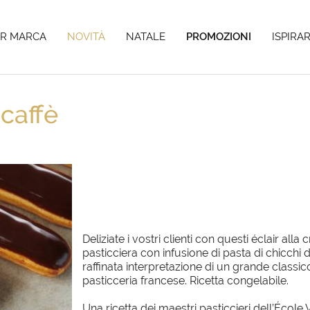
Hai tempo fino al 04/09/26 per i tuoi pre-ordini di Natale,
scopri di pi
ER MARCA
NOVITÀ
NATALE
PROMOZIONI
ISPIRAR
 caffè
Deliziate i vostri clienti con questi éclair alla
pasticciera con infusione di pasta di chicchi d
raffinata interpretazione di un grande classic
pasticceria francese. Ricetta congelabile.
Una ricetta dei maestri pasticcieri dell’École