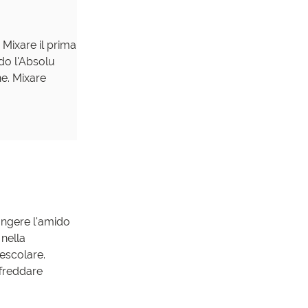
Mixare il prima
do l'Absolu
ne. Mixare
iungere l'amido
 nella
mescolare.
ffreddare