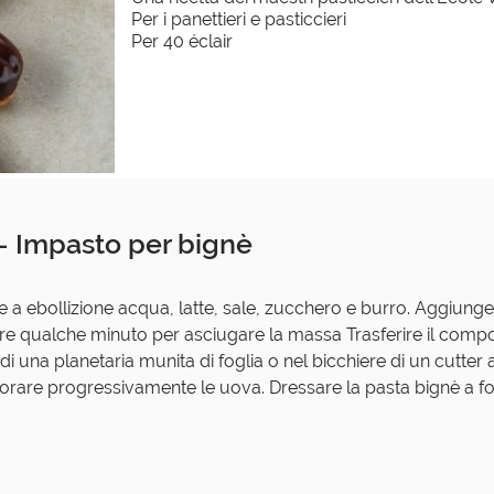
Per i panettieri e pasticcieri
Per 40 éclair
 - Impasto per bignè
e a ebollizione acqua, latte, sale, zucchero e burro. Aggiunger
e qualche minuto per asciugare la massa Trasferire il compo
di una planetaria munita di foglia o nel bicchiere di un cutter
orare progressivamente le uova. Dressare la pasta bignè a for