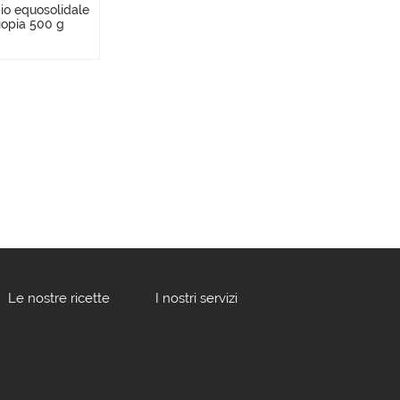
bio equosolidale
iopia 500 g
Le nostre ricette
I nostri servizi