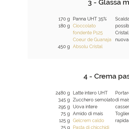
3 - Glassa 
170 g
Panna UHT 35%
Scalda
180 g
Cioccolato
possib
fondente P125
Crista
Coeur de Guanaja
nuovam
450 g
Absolu Cristal
4 - Crema pas
2480 g
Latte intero UHT
Portar
345 g
Zucchero semolato
di mais
295 g
Uova intere
casser
75 g
Amido di mais
Toglie
125 g
Gelcrem caldo
rapid
75 g
Pasta di chicchidi