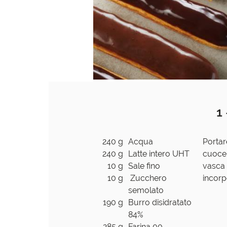
1
240 g
Acqua
Portar
240 g
Latte intero UHT
cuocer
10 g
Sale fino
vasca 
10 g
Zucchero
incorp
semolato
190 g
Burro disidratato
84%
285 g
Farina 00