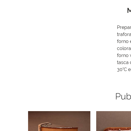
M
Prepar
trafora
forno 
colora
forno 
tasca 
30°C e
Pub