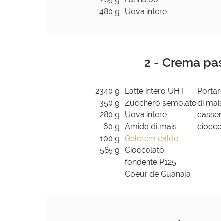
480 g
Uova intere
2 - Crema pa
2340 g
Latte intero UHT
Portar
350 g
Zucchero semolato
di mais
280 g
Uova intere
casser
60 g
Amido di mais
ciocco
100 g
Gelcrem caldo
585 g
Cioccolato
fondente P125
Coeur de Guanaja