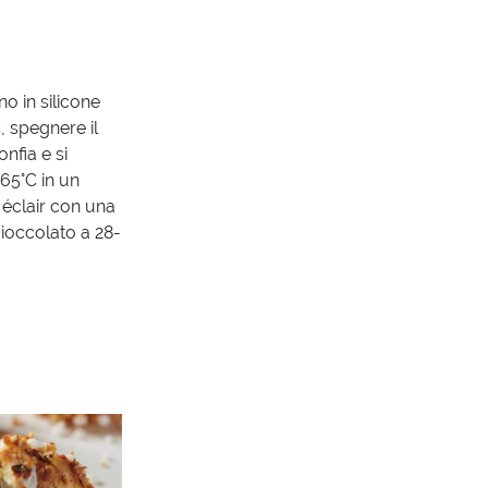
o in silicone
C, spegnere il
nfia e si
165°C in un
 éclair con una
cioccolato a 28-