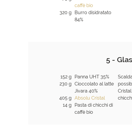
caffè bio
320 g
Burro disidratato
84%
5 - Gla
152 g
Panna UHT 35%
Scalda
230 g
Cioccolato al latte
possib
Jivara 40%
Crista
405 g
Absolu Cristal
chicch
14 g
Pasta di chicchi di
caffè bio