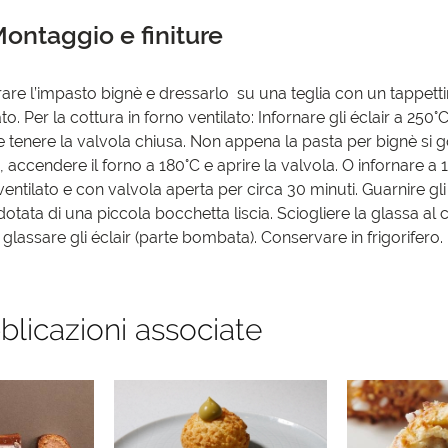
ontaggio e finiture
are l’impasto bignè e dressarlo su una teglia con un tappettin
to. Per la cottura in forno ventilato: Infornare gli éclair a 250°
e tenere la valvola chiusa. Non appena la pasta per bignè si go
, accendere il forno a 180°C e aprire la valvola. O infornare a 
ventilato e con valvola aperta per circa 30 minuti. Guarnire gli
dotata di una piccola bocchetta liscia. Sciogliere la glassa al 
 glassare gli éclair (parte bombata). Conservare in frigorifero.
blicazioni associate