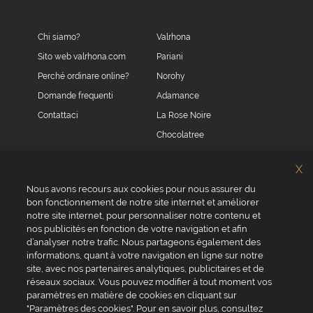
Chi siamo?
Valrhona
Sito web valrhona.com
Pariani
Perché ordinare online?
Norohy
Domande frequenti
Adamance
Contattaci
La Rose Noire
Chocolatree
Sosa
X
Villars
Nous avons recours aux cookies pour nous assurer du
bon fonctionnement de notre site internet et améliorer
Servizio clienti
notre site internet, pour personnaliser notre contenu et
0039 02 82 94 01 46
nos publicités en fonction de votre navigation et afin
Da lunedì a venerdì dalle 8.30 alle 17.30
d’analyser notre trafic. Nous partageons également des
informations, quant à votre navigation en ligne sur notre
site, avec nos partenaires analytiques, publicitaires et de
réseaux sociaux. Vous pouvez modifier à tout moment vos
paramètres en matière de cookies en cliquant sur
"Paramètres des cookies". Pour en savoir plus, consultez
VALRHONA SAS - 12 Avenue PRESIDENT ROOSEVELT 26600 TAIN