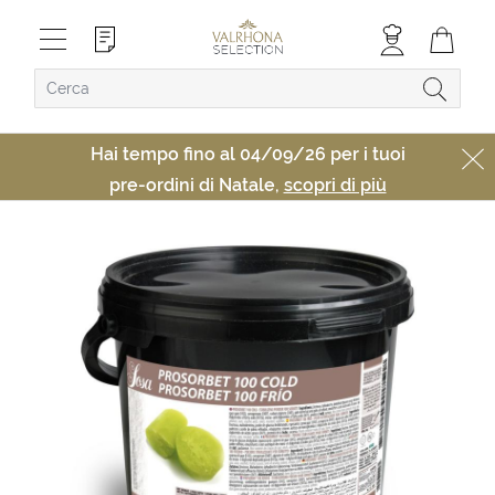
Hai tempo fino al 04/09/26 per i tuoi
pre-ordini di Natale,
scopri di più