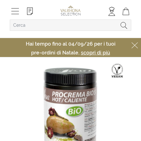
Hai tempo fino al 04/09/26 per i tuoi
pre-ordini di Natale,
scopri di più