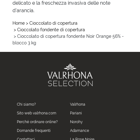
delicato e la freschezza invasiva delle note
d'arancia.
Home
> Cioccolato di copertura
> Cioccolato fondente di copertura
> Cioccolato di copertura fondente Noir Orange 56% -
blocco 3 kg
Chi siamo?
Valrhona
Sito web valrhona.com
Pariani
Perché ordinare online?
Norohy
Domande frequenti
Adamance
Contattaci
La Rose Noire