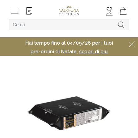
Hai tempo fino al 04/09/26 per i tuoi
pre-ordini di Natale,
scopri di più