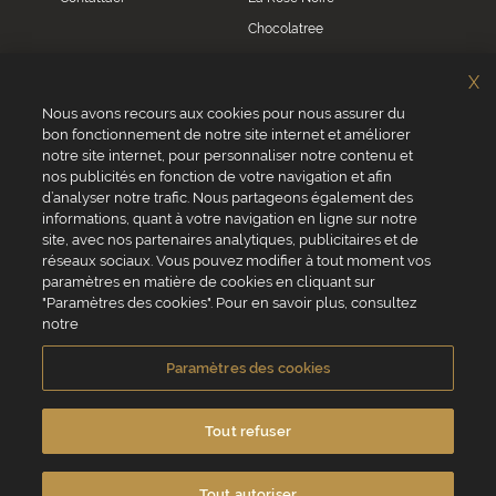
Chocolatree
Sosa
X
Villars
Nous avons recours aux cookies pour nous assurer du
bon fonctionnement de notre site internet et améliorer
Servizio clienti
notre site internet, pour personnaliser notre contenu et
0039 02 82 94 01 46
nos publicités en fonction de votre navigation et afin
Da lunedì a venerdì dalle 8.30 alle 17.30
d’analyser notre trafic. Nous partageons également des
informations, quant à votre navigation en ligne sur notre
site, avec nos partenaires analytiques, publicitaires et de
réseaux sociaux. Vous pouvez modifier à tout moment vos
paramètres en matière de cookies en cliquant sur
"Paramètres des cookies". Pour en savoir plus, consultez
VALRHONA SAS - 12 Avenue PRESIDENT ROOSEVELT 26600 TAIN
notre
L'HERMITAGE, Francia
Condizioni generali di vendita
Informativa Cookies
Paramètres des cookies
Informativa sulla privacy
Informazioni legali
Crediti fotografici e video
Tout refuser
Tout autoriser