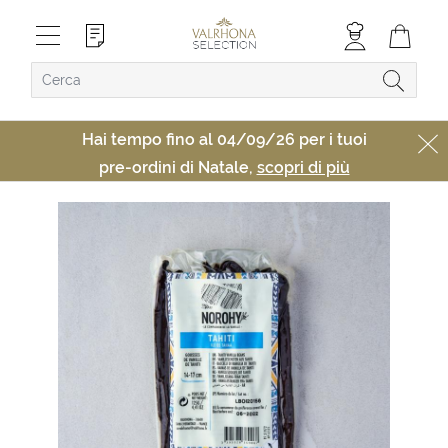
Hai tempo fino al 04/09/26 per i tuoi
pre-ordini di Natale,
scopri di più