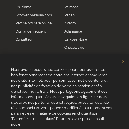
Chi siamo?
Valrhona
Sito web valrhona.com
Pariani
Perché ordinare online?
Norohy
Domande frequenti
Adamance
Contattaci
La Rose Noire
Chocolatree
Sosa
X
Villars
Nous avons recours aux cookies pour nous assurer du
bon fonctionnement de notre site internet et améliorer
Servizio clienti
notre site internet, pour personnaliser notre contenu et
0039 02 82 94 01 46
nos publicités en fonction de votre navigation et afin
Da lunedì a venerdì dalle 8.30 alle 17.30
d’analyser notre trafic. Nous partageons également des
informations, quant à votre navigation en ligne sur notre
site, avec nos partenaires analytiques, publicitaires et de
réseaux sociaux. Vous pouvez modifier à tout moment vos
paramètres en matière de cookies en cliquant sur
"Paramètres des cookies". Pour en savoir plus, consultez
VALRHONA SAS - 12 Avenue PRESIDENT ROOSEVELT 26600 TAIN
notre
L'HERMITAGE, Francia