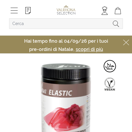
Hai tempo fino al 04/09/26 per i tuoi
pre-ordini di Natale,
scopri di più