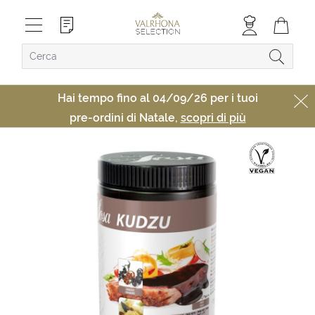
Hai tempo fino al 04/09/26 per i tuoi
pre-ordini di Natale,
scopri di più