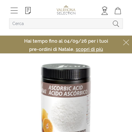
Hai tempo fino al 04/09/26 per i tuoi
pre-ordini di Natale,
scopri di più