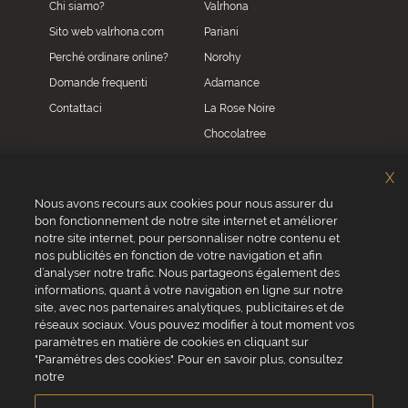
Chi siamo?
Valrhona
Sito web valrhona.com
Pariani
Perché ordinare online?
Norohy
Domande frequenti
Adamance
Contattaci
La Rose Noire
Chocolatree
Sosa
X
Villars
Nous avons recours aux cookies pour nous assurer du
bon fonctionnement de notre site internet et améliorer
Servizio clienti
notre site internet, pour personnaliser notre contenu et
0039 02 82 94 01 46
nos publicités en fonction de votre navigation et afin
Da lunedì a venerdì dalle 8.30 alle 17.30
d’analyser notre trafic. Nous partageons également des
informations, quant à votre navigation en ligne sur notre
site, avec nos partenaires analytiques, publicitaires et de
réseaux sociaux. Vous pouvez modifier à tout moment vos
paramètres en matière de cookies en cliquant sur
"Paramètres des cookies". Pour en savoir plus, consultez
VALRHONA SAS - 12 Avenue PRESIDENT ROOSEVELT 26600 TAIN
notre
L'HERMITAGE, Francia