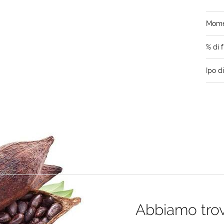
Momen
% di f
Ipo d
Abbiamo trova