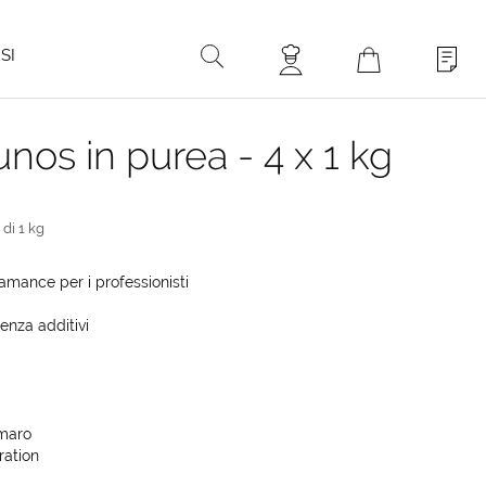
ù
SI
unos in purea - 4 x 1 kg
 di 1 kg
amance per i professionisti
enza additivi
amaro
ration