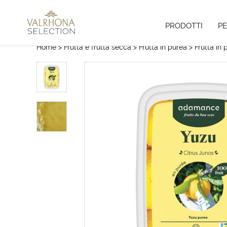
PRODOTTI
P
Home
> Frutta e frutta secca
> Frutta in purea
> Frutta in 