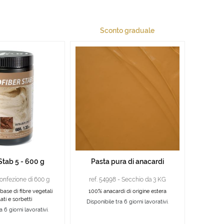
Sconto graduale
Stab 5 - 600 g
Pasta pura di anacardi
Confezione di 600 g
ref. 54998 - Secchio da 3 KG
 base di fibre vegetali
100% anacardi di origine estera
ati e sorbetti
Disponibile tra 6 giorni lavorativi.
a 6 giorni lavorativi.