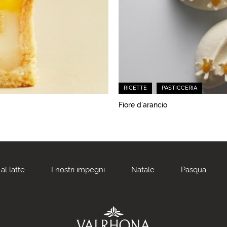
RICETTE
PASTICCERIA
Fiore d’arancio
al latte
I nostri impegni
Natale
Pasqua