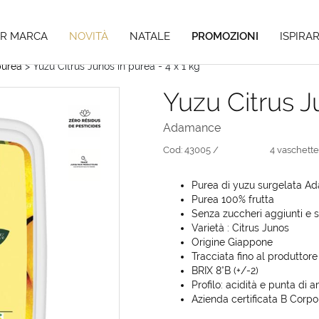
Hai tempo fino al 04/09/26 per i tuoi pre-ordini di Natale,
scopri di pi
ER MARCA
NOVITÀ
NATALE
PROMOZIONI
ISPIRAR
purea
> Yuzu Citrus Junos in purea - 4 x 1 kg
Yuzu Citrus J
Adamance
Cod:
43005 /
4 vaschette
Purea di yuzu surgelata Ad
Purea 100% frutta
Senza zuccheri aggiunti e s
Varietà : Citrus Junos
Origine Giappone
Tracciata fino al produttore
BRIX 8°B (+/-2)
Profilo: acidità e punta di 
Azienda certificata B Corpo