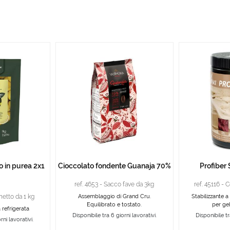
 in purea 2x1
Cioccolato fondente Guanaja 70%
Profiber 
ref. 4653 - Sacco fave da 3kg
ref. 45116 - 
hetto da 1 kg
Assemblaggio di Grand Cru.
Stabilizzante a
Equilibrato e tostato.
per gel
 refrigerata
Disponibile tra 6 giorni lavorativi.
Disponibile tr
rni lavorativi.