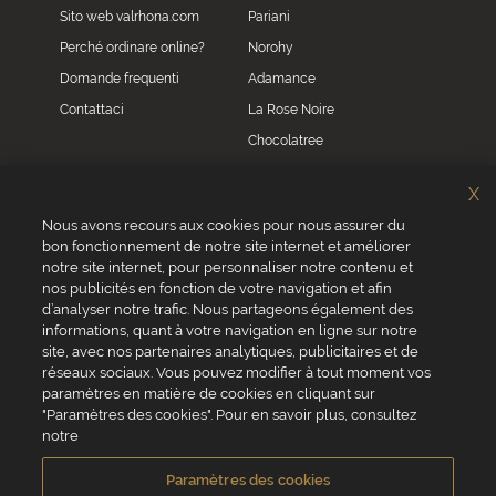
Sito web valrhona.com
Pariani
Perché ordinare online?
Norohy
Domande frequenti
Adamance
Contattaci
La Rose Noire
Chocolatree
Sosa
X
Villars
Nous avons recours aux cookies pour nous assurer du
bon fonctionnement de notre site internet et améliorer
Servizio clienti
notre site internet, pour personnaliser notre contenu et
0039 02 82 94 01 46
nos publicités en fonction de votre navigation et afin
Da lunedì a venerdì dalle 8.30 alle 17.30
d’analyser notre trafic. Nous partageons également des
informations, quant à votre navigation en ligne sur notre
site, avec nos partenaires analytiques, publicitaires et de
réseaux sociaux. Vous pouvez modifier à tout moment vos
paramètres en matière de cookies en cliquant sur
"Paramètres des cookies". Pour en savoir plus, consultez
VALRHONA SAS - 12 Avenue PRESIDENT ROOSEVELT 26600 TAIN
notre
L'HERMITAGE, Francia
Condizioni generali di vendita
Informativa Cookies
Paramètres des cookies