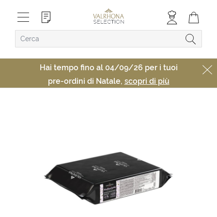
Hai tempo fino al 04/09/26 per i tuoi
pre-ordini di Natale,
scopri di più