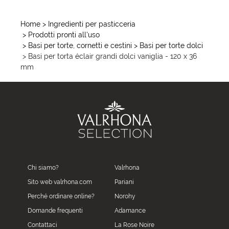
Home
> Ingredienti per pasticceria
> Prodotti pronti all'uso
> Basi per torte, cornetti e cestini
> Basi per torte dolci
> Basi per torta éclair grandi dolci vaniglia - 120 x 36
mm
Chi siamo?
Valrhona
Sito web valrhona.com
Pariani
Perché ordinare online?
Norohy
Domande frequenti
Adamance
Contattaci
La Rose Noire