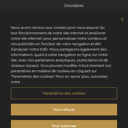
Chocolatree
Sosa
X
Villars
Nous avons recours aux cookies pour nous assurer du
bon fonctionnement de notre site internet et améliorer
Servizio clienti
notre site internet, pour personnaliser notre contenu et
0039 02 82 94 01 46
nos publicités en fonction de votre navigation et afin
Da lunedì a venerdì dalle 8.30 alle 17.30
d’analyser notre trafic. Nous partageons également des
informations, quant à votre navigation en ligne sur notre
site, avec nos partenaires analytiques, publicitaires et de
réseaux sociaux. Vous pouvez modifier à tout moment vos
paramètres en matière de cookies en cliquant sur
"Paramètres des cookies". Pour en savoir plus, consultez
VALRHONA SAS - 12 Avenue PRESIDENT ROOSEVELT 26600 TAIN
notre
L'HERMITAGE, Francia
Condizioni generali di vendita
Informativa Cookies
Paramètres des cookies
Informativa sulla privacy
Informazioni legali
Crediti fotografici e video
Tout refuser
Tout autoriser