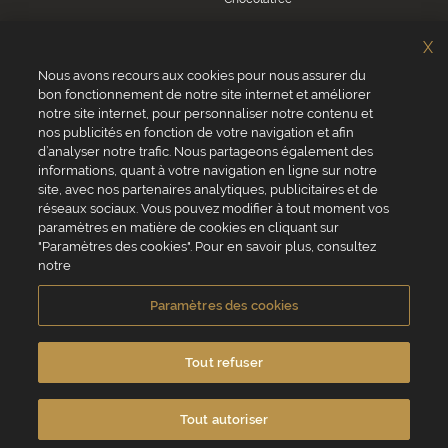
Sosa
X
Villars
Nous avons recours aux cookies pour nous assurer du
bon fonctionnement de notre site internet et améliorer
Servizio clienti
notre site internet, pour personnaliser notre contenu et
0039 02 82 94 01 46
nos publicités en fonction de votre navigation et afin
Da lunedì a venerdì dalle 8.30 alle 17.30
d’analyser notre trafic. Nous partageons également des
informations, quant à votre navigation en ligne sur notre
site, avec nos partenaires analytiques, publicitaires et de
réseaux sociaux. Vous pouvez modifier à tout moment vos
paramètres en matière de cookies en cliquant sur
"Paramètres des cookies". Pour en savoir plus, consultez
VALRHONA SAS - 12 Avenue PRESIDENT ROOSEVELT 26600 TAIN
notre
L'HERMITAGE, Francia
Condizioni generali di vendita
Informativa Cookies
Paramètres des cookies
Informativa sulla privacy
Informazioni legali
Crediti fotografici e video
Tout refuser
Tout autoriser
Contattaci