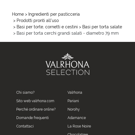
Home
> Ingredienti per pasticceria
> Prodotti pronti all'uso
> Basi per torte, cornetti e cestini
> Basi per torta salate
> Basi per torta cerchi grandi salati - diametro 79 mm
Chi siamo?
Valrhona
Sito web valrhona.com
Pariani
Perché ordinare online?
Norohy
Domande frequenti
Adamance
Contattaci
La Rose Noire
Chocolatree