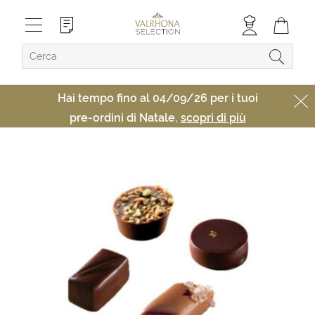
Hai tempo fino al 04/09/26 per i tuoi
pre-ordini di Natale,
scopri di più