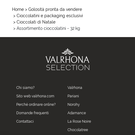
Home
> Golosità pronta da vendere
> Cioccolatini e packaging esclusivi
> Cioccolati di Natale
> Assortimento cioccolatini - 32 kg
Chi siamo?
Valrhona
Sito web valrhona.com
Pariani
Perché ordinare online?
Norohy
Domande frequenti
Adamance
Contattaci
La Rose Noire
Chocolatree