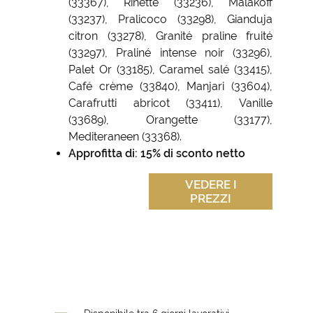
(33367), Rinette (33236), Malakoff
(33237), Pralicoco (33298), Gianduja
citron (33278), Granité praline fruité
(33297), Praliné intense noir (33296),
Palet Or (33185), Caramel salé (33415),
Café crème (33840), Manjari (33604),
Carafrutti abricot (33411), Vanille
(33689), Orangette (33177),
Mediteraneen (33368).
Approfitta di: 15% di sconto netto
VEDERE I
PREZZI