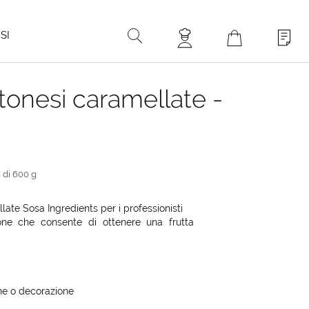
ù
SI
tonesi caramellate -
 di 600 g
ate Sosa Ingredients per i professionisti
ione che consente di ottenere una frutta
one o decorazione