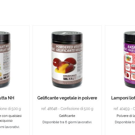
rutta NH
Gelificante vegetale in polvere
Lamponi liofi
ione di 500 g
ref. 48648 - Confezione di 500 g
ref. 40459 - 
le con qualsiasi
Gelificante
Polvere di l
o acquoso
Disponibile tra 6 giorni lavorativi.
Disponibile tr
rni lavorativi.