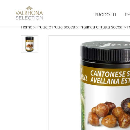
PRODOTTI
P
Home
> Frutta e frutta secca
> Pralinati e frutta secca
> F