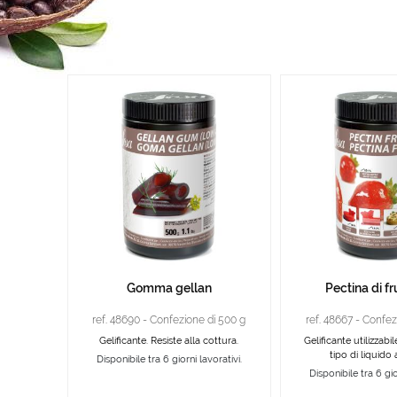
Gomma gellan
Pectina di f
ref. 48690 - Confezione di 500 g
ref. 48667 - Confez
Gelificante. Resiste alla cottura.
Gelificante utilizzabi
tipo di liquid
Disponibile tra 6 giorni lavorativi.
Disponibile tra 6 gio