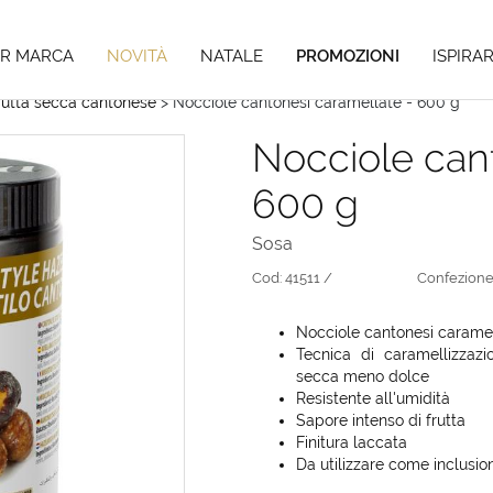
Hai tempo fino al 04/09/26 per i tuoi pre-ordini di Natale,
scopri di pi
ER MARCA
NOVITÀ
NATALE
PROMOZIONI
ISPIRAR
rutta secca cantonese
> Nocciole cantonesi caramellate - 600 g
Nocciole can
600 g
Sosa
Cod:
41511 /
Confezione
Nocciole cantonesi caramell
Tecnica di caramellizzaz
secca meno dolce
Resistente all'umidità
Sapore intenso di frutta
Finitura laccata
Da utilizzare come inclusi