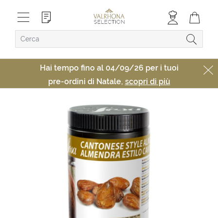
Hai tempo fino al 04/09/26 per i tuoi
pre-ordini di Natale,
scopri di più