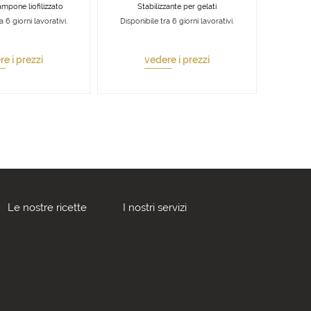
ampone liofilizzato
Stabilizzante per gelati
a 6 giorni lavorativi.
Disponibile tra 6 giorni lavorativi.
e i prezzi
vedere i prezzi
Le nostre ricette
I nostri servizi