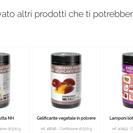
to altri prodotti che ti potrebber
rutta NH
Gelificante vegetale in polvere
Lamponi liofi
ione di 500 g
ref. 48648 - Confezione di 500 g
ref. 40459 - 