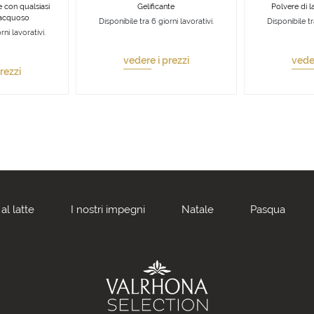
le con qualsiasi
Gelificante
Polvere di l
o acquoso
Disponibile tra 6 giorni lavorativi.
Disponibile tr
rni lavorativi.
vedere i prezzi
veder
rezzi
al latte
I nostri impegni
Natale
Pasqua