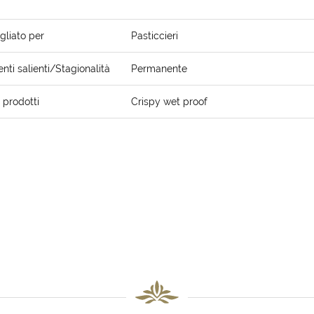
gliato per
Pasticcieri
ti salienti/Stagionalità
Permanente
i prodotti
Crispy wet proof