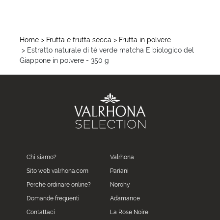
Home
> Frutta e frutta secca
> Frutta in polvere
> Estratto naturale di tè verde matcha E biologico del
Giappone in polvere - 350 g
Chi siamo?
Valrhona
Sito web valrhona.com
Pariani
Perché ordinare online?
Norohy
Domande frequenti
Adamance
Contattaci
La Rose Noire