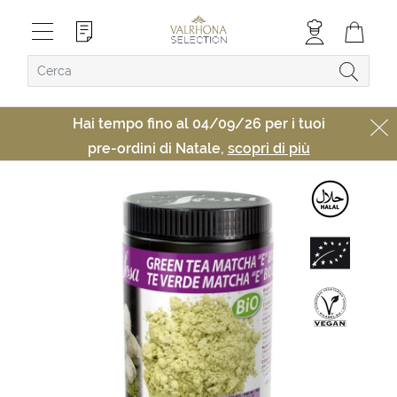
Hai tempo fino al 04/09/26 per i tuoi
pre-ordini di Natale,
scopri di più