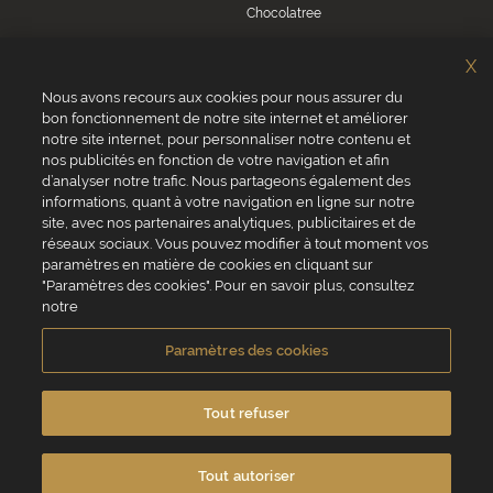
Chocolatree
Sosa
X
Villars
Nous avons recours aux cookies pour nous assurer du
bon fonctionnement de notre site internet et améliorer
Servizio clienti
notre site internet, pour personnaliser notre contenu et
0039 02 82 94 01 46
nos publicités en fonction de votre navigation et afin
Da lunedì a venerdì dalle 8.30 alle 17.30
d’analyser notre trafic. Nous partageons également des
informations, quant à votre navigation en ligne sur notre
site, avec nos partenaires analytiques, publicitaires et de
réseaux sociaux. Vous pouvez modifier à tout moment vos
paramètres en matière de cookies en cliquant sur
"Paramètres des cookies". Pour en savoir plus, consultez
VALRHONA SAS - 12 Avenue PRESIDENT ROOSEVELT 26600 TAIN
notre
L'HERMITAGE, Francia
Condizioni generali di vendita
Informativa Cookies
Paramètres des cookies
Informativa sulla privacy
Informazioni legali
Crediti fotografici e video
Tout refuser
Tout autoriser