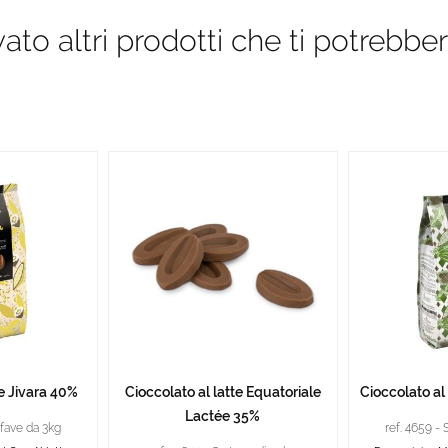
to altri prodotti che ti potrebber
te Jivara 40%
Cioccolato al latte Equatoriale
Cioccolato al
Lactée 35%
 fave da 3kg
ref. 4659 -