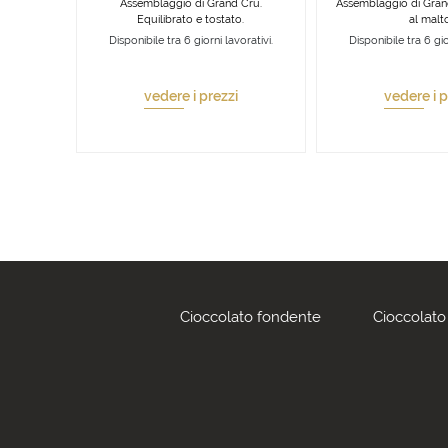
Assemblaggio di Grand Cru.
Assemblaggio di Grand
Equilibrato e tostato.
al malto
Disponibile tra 6 giorni lavorativi.
Disponibile tra 6 gio
vedere i prezzi
vedere i p
Cioccolato fondente
Cioccolato 