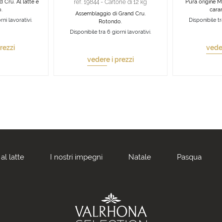
 Cru. Al latte e
ref. 19844 - Cartone di 12 kg
Pura origine 
.
cara
Assemblaggio di Grand Cru.
rni lavorativi.
Disponibile tr
Rotondo.
Disponibile tra 6 giorni lavorativi.
rezzi
veder
vedere i prezzi
al latte
I nostri impegni
Natale
Pasqua