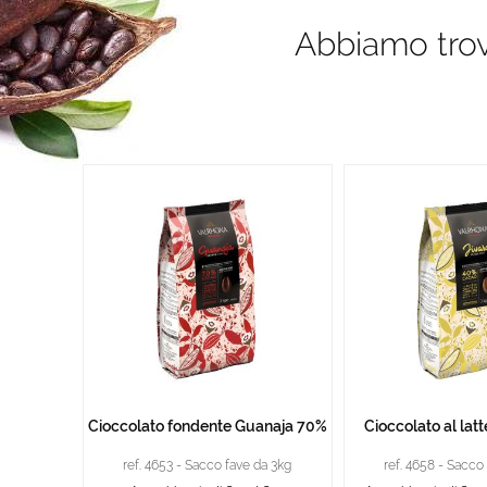
Abbiamo trova
Cioccolato fondente Guanaja 70%
Cioccolato al lat
ref. 4653 - Sacco fave da 3kg
ref. 4658 - Sacco