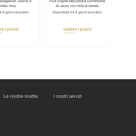
Madagascar. Goloso e
Pura origine Repubblica Dominicana.
mello mou.
Al cacao con note di cereali.
a 6 giorni lavorativi.
Disponibile tra 6 giorni lavorativi.
e i prezzi
vedere i prezzi
Le nostre ricette
I nostri servizi