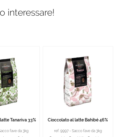
o interessare!
 latte Tanariva 33%
Cioccolato al latte Bahibé 46%
 Sacco fave da 3kg
ref. 9997 - Sacco fave da 3kg