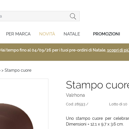
PER MARCA
NOVITÀ
NATALE
PROMOZIONI
Hai tempo fino al 04/09/26 per i tuoi pre-ordini di Natale,
scopri di pi
o
> Stampo cuore
Stampo cuor
Valrhona
Cod:
28593 /
Lotto di 10
Uno stampo cuore per celebrare
Dimensioni = 12,1 x 9,7 x 3,6 cm.