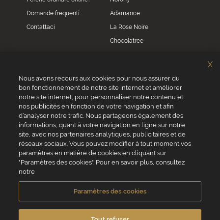
Domande frequenti
Adamance
Contattaci
La Rose Noire
Chocolatree
Sosa
X
Villars
Nous avons recours aux cookies pour nous assurer du
bon fonctionnement de notre site internet et améliorer
Servizio clienti
notre site internet, pour personnaliser notre contenu et
0039 02 82 94 01 46
nos publicités en fonction de votre navigation et afin
Da lunedì a venerdì dalle 8.30 alle 17.30
d’analyser notre trafic. Nous partageons également des
informations, quant à votre navigation en ligne sur notre
site, avec nos partenaires analytiques, publicitaires et de
réseaux sociaux. Vous pouvez modifier à tout moment vos
paramètres en matière de cookies en cliquant sur
"Paramètres des cookies". Pour en savoir plus, consultez
VALRHONA SAS - 12 Avenue PRESIDENT ROOSEVELT 26600 TAIN
notre
L'HERMITAGE, Francia
Condizioni generali di vendita
Informativa Cookies
Paramètres des cookies
Informativa sulla privacy
Informazioni legali
Crediti fotografici e video
Tout refuser