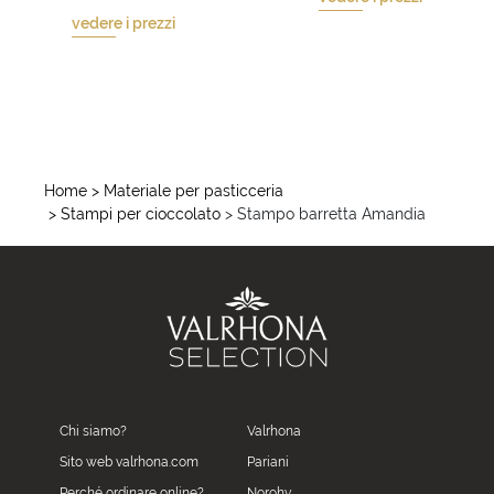
vedere i prezzi
Home
> Materiale per pasticceria
> Stampi per cioccolato
> Stampo barretta Amandia
Chi siamo?
Valrhona
Sito web valrhona.com
Pariani
Perché ordinare online?
Norohy