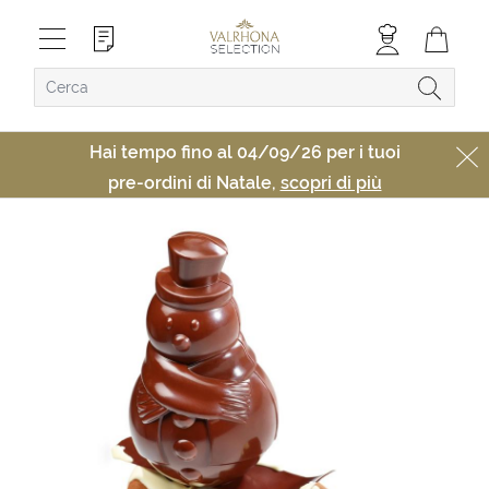
Hai tempo fino al 04/09/26 per i tuoi
pre-ordini di Natale,
scopri di più