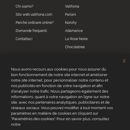
Chi siamo?
Valrhona
Sito web valrhona.com
Pariani
Perché ordinare online?
Norohy
Domande frequenti
Adamance
Contattaci
La Rose Noire
Chocolatree
Sosa
X
Villars
Nous avons recours aux cookies pour nous assurer du
bon fonctionnement de notre site internet et améliorer
Servizio clienti
notre site internet, pour personnaliser notre contenu et
0039 02 82 94 01 46
nos publicités en fonction de votre navigation et afin
Da lunedì a venerdì dalle 8.30 alle 17.30
d’analyser notre trafic. Nous partageons également des
informations, quant à votre navigation en ligne sur notre
site, avec nos partenaires analytiques, publicitaires et de
réseaux sociaux. Vous pouvez modifier à tout moment vos
paramètres en matière de cookies en cliquant sur
"Paramètres des cookies". Pour en savoir plus, consultez
VALRHONA SAS - 12 Avenue PRESIDENT ROOSEVELT 26600 TAIN
notre
L'HERMITAGE, Francia