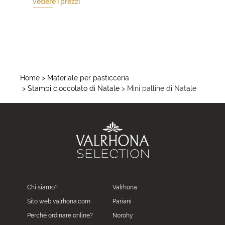
vedere i prezzi
Home
> Materiale per pasticceria
> Stampi cioccolato di Natale
> Mini palline di Natale
Chi siamo?
Valrhona
Sito web valrhona.com
Pariani
Perché ordinare online?
Norohy