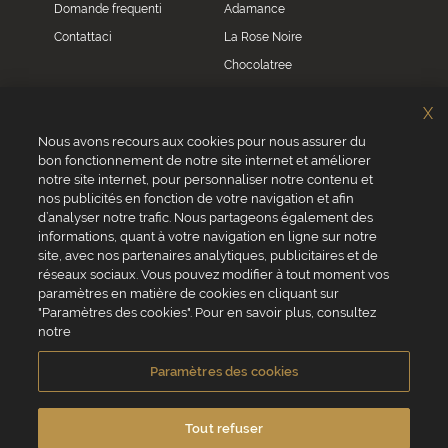
Domande frequenti
Adamance
Contattaci
La Rose Noire
Chocolatree
Sosa
X
Villars
Nous avons recours aux cookies pour nous assurer du
bon fonctionnement de notre site internet et améliorer
Servizio clienti
notre site internet, pour personnaliser notre contenu et
0039 02 82 94 01 46
nos publicités en fonction de votre navigation et afin
Da lunedì a venerdì dalle 8.30 alle 17.30
d’analyser notre trafic. Nous partageons également des
informations, quant à votre navigation en ligne sur notre
site, avec nos partenaires analytiques, publicitaires et de
réseaux sociaux. Vous pouvez modifier à tout moment vos
paramètres en matière de cookies en cliquant sur
"Paramètres des cookies". Pour en savoir plus, consultez
VALRHONA SAS - 12 Avenue PRESIDENT ROOSEVELT 26600 TAIN
notre
L'HERMITAGE, Francia
Condizioni generali di vendita
Informativa Cookies
Paramètres des cookies
Informativa sulla privacy
Informazioni legali
Crediti fotografici e video
Tout refuser