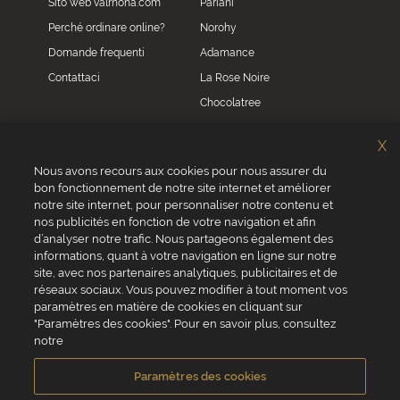
Sito web valrhona.com
Pariani
Perché ordinare online?
Norohy
Domande frequenti
Adamance
Contattaci
La Rose Noire
Chocolatree
Sosa
X
Villars
Nous avons recours aux cookies pour nous assurer du
bon fonctionnement de notre site internet et améliorer
Servizio clienti
notre site internet, pour personnaliser notre contenu et
0039 02 82 94 01 46
nos publicités en fonction de votre navigation et afin
Da lunedì a venerdì dalle 8.30 alle 17.30
d’analyser notre trafic. Nous partageons également des
informations, quant à votre navigation en ligne sur notre
site, avec nos partenaires analytiques, publicitaires et de
réseaux sociaux. Vous pouvez modifier à tout moment vos
paramètres en matière de cookies en cliquant sur
"Paramètres des cookies". Pour en savoir plus, consultez
VALRHONA SAS - 12 Avenue PRESIDENT ROOSEVELT 26600 TAIN
notre
L'HERMITAGE, Francia
Condizioni generali di vendita
Informativa Cookies
Paramètres des cookies
Informativa sulla privacy
Informazioni legali