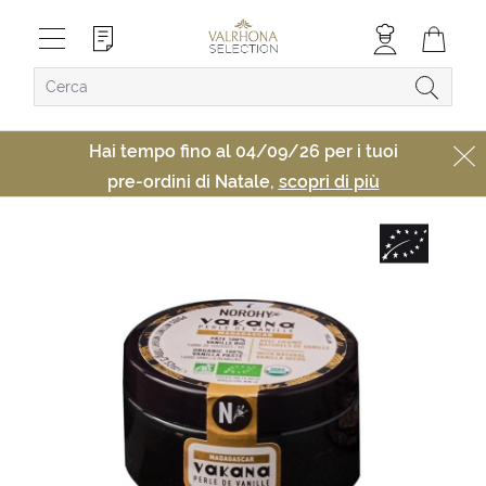
Hai tempo fino al 04/09/26 per i tuoi
pre-ordini di Natale,
scopri di più