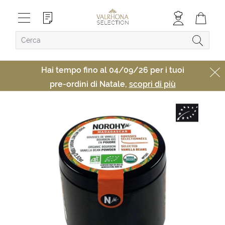
Hai tempo fino al 04/09/26 per i tuoi
pre-ordini di Natale,
scopri di più