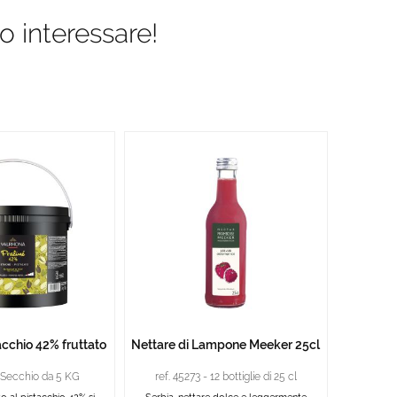
o interessare!
acchio 42% fruttato
Nettare di Lampone Meeker 25cl
- Secchio da 5 KG
ref. 45273 - 12 bottiglie di 25 cl