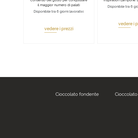
Consenso del gusto per conquistare
Inspiration Lampone.
il maggior numero di palati
Disponibile tra 6 gio
Disponibile tra 6 giorni lavorativi.
vedere i p
vedere i prezzi
Cioccolato fondente
Cioccolato 