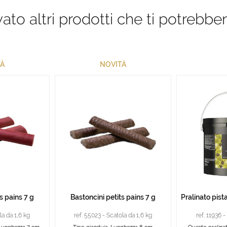
to altri prodotti che ti potrebber
À
NOVITÀ
s pains 7 g
Bastoncini petits pains 7 g
Pralinato pist
la da 1,6 kg
ref. 55023 - Scatola da 1,6 kg
ref. 11936 