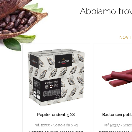
Abbiamo trova
NOVIT
Pepite fondenti 52%
Bastoncini petit
ref. 12060 - Scatola da 6 kg
ref. 52387 - Scato