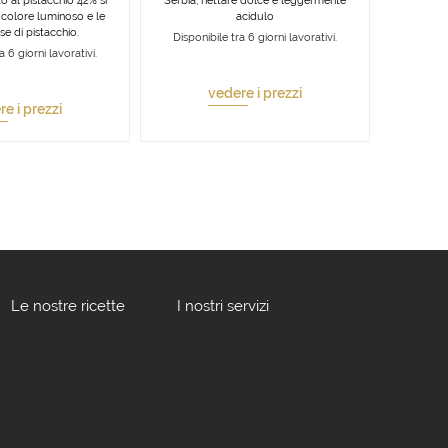
o al pistacchio 42% si
Serbia, nettare dolce e leggermente
l colore luminoso e le
acidulo
e di pistacchio.
Disponibile tra 6 giorni lavorativi.
a 6 giorni lavorativi.
vedere i prezzi
e i prezzi
Le nostre ricette
I nostri servizi