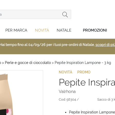
PER MARCA
NOVITÀ
NATALE
PROMOZIONI
Hai tempo fino al 04/09/26 per i tuoi pre-ordini di Natale,
scopri di pi
o
> Perle e gocce di cioccolato
> Pepite Inspiration Lampone - 3 kg
NOVITÀ
PROMO
Pepite Inspir
Valrhona
Cod:
56304 /
Sacco di 3 
Pepite Inspiration Lampone 