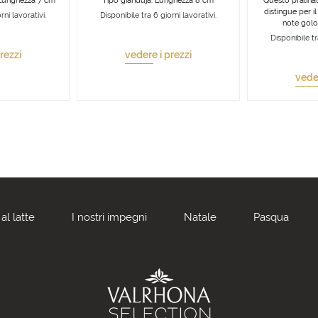
 Lunghezza 7 cm
Tipo gianduja. Lunghezza 8 cm
Questo pralinat
distingue per i
rni lavorativi.
Disponibile tra 6 giorni lavorativi.
note golos
Disponibile tr
rezzi
vedere i prezzi
veder
al latte
I nostri impegni
Natale
Pasqua