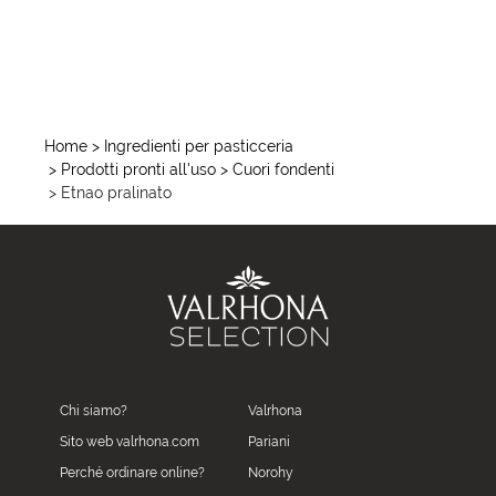
Home
> Ingredienti per pasticceria
> Prodotti pronti all'uso
> Cuori fondenti
> Etnao pralinato
Chi siamo?
Valrhona
Sito web valrhona.com
Pariani
Perché ordinare online?
Norohy