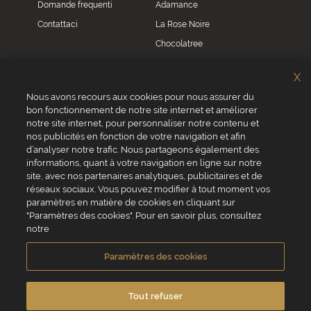
Domande frequenti
Adamance
Contattaci
La Rose Noire
Chocolatree
Sosa
X
Villars
Nous avons recours aux cookies pour nous assurer du
bon fonctionnement de notre site internet et améliorer
Servizio clienti
notre site internet, pour personnaliser notre contenu et
0039 02 82 94 01 46
nos publicités en fonction de votre navigation et afin
Da lunedì a venerdì dalle 8.30 alle 17.30
d’analyser notre trafic. Nous partageons également des
informations, quant à votre navigation en ligne sur notre
site, avec nos partenaires analytiques, publicitaires et de
réseaux sociaux. Vous pouvez modifier à tout moment vos
paramètres en matière de cookies en cliquant sur
"Paramètres des cookies". Pour en savoir plus, consultez
VALRHONA SAS - 12 Avenue PRESIDENT ROOSEVELT 26600 TAIN
notre
L'HERMITAGE, Francia
Condizioni generali di vendita
Informativa Cookies
Paramètres des cookies
Informativa sulla privacy
Informazioni legali
Crediti fotografici e video
Tout refuser