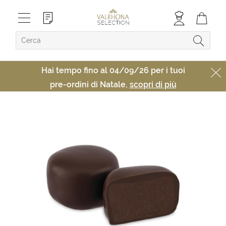
Hai tempo fino al 04/09/26 per i tuoi
pre-ordini di Natale,
scopri di più