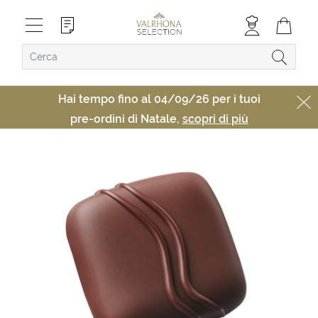
Hai tempo fino al 04/09/26 per i tuoi
pre-ordini di Natale,
scopri di più