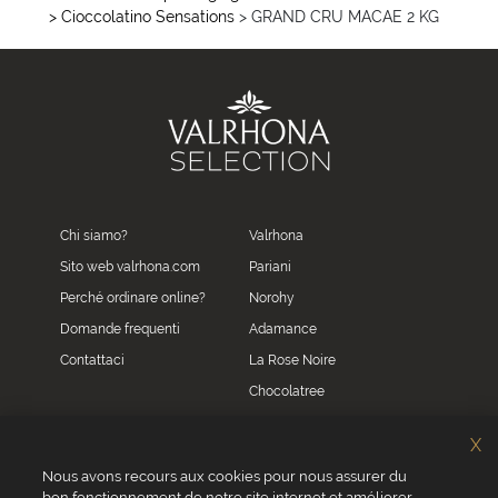
> Cioccolatino Sensations
> GRAND CRU MACAE 2 KG
Chi siamo?
Valrhona
Sito web valrhona.com
Pariani
Perché ordinare online?
Norohy
Domande frequenti
Adamance
Contattaci
La Rose Noire
Chocolatree
Sosa
X
Villars
Nous avons recours aux cookies pour nous assurer du
bon fonctionnement de notre site internet et améliorer