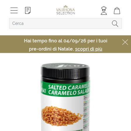
Hai tempo fino al 04/09/26 per i tuoi
pre-ordini di Natale,
scopri di più