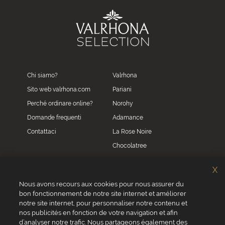
Chi siamo?
Valrhona
Sito web valrhona.com
Pariani
Perché ordinare online?
Norohy
Domande frequenti
Adamance
Contattaci
La Rose Noire
Chocolatree
Sosa
X
Villars
Nous avons recours aux cookies pour nous assurer du
bon fonctionnement de notre site internet et améliorer
Servizio clienti
notre site internet, pour personnaliser notre contenu et
0039 02 82 94 01 46
nos publicités en fonction de votre navigation et afin
Da lunedì a venerdì dalle 8.30 alle 17.30
d’analyser notre trafic. Nous partageons également des