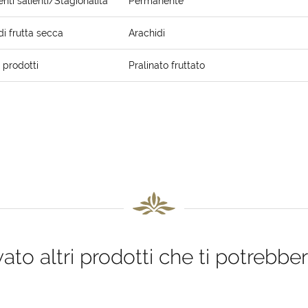
ti salienti/Stagionalità
Permanente
di frutta secca
Arachidi
i prodotti
Pralinato fruttato
to altri prodotti che ti potrebber