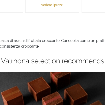
vedere i prezzi
pasta di arachidi fruttata croccante. Concepita come un pralin
a consistenza croccante.
Valrhona selection recommends