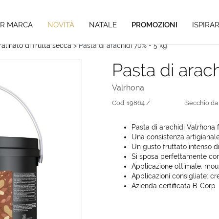
Hai tempo fino al 04/09/26 per i tuoi pre-ordini di Natale,
scopri di pi
ER MARCA
NOVITÀ
NATALE
PROMOZIONI
ISPIRAR
alinato di frutta secca
> Pasta di arachidi 70% - 5 kg
Pasta di arac
Valrhona
Cod:
19864 /
Secchio da
Pasta di arachidi Valrhona f
Una consistenza artigianale
Un gusto fruttato intenso d
Si sposa perfettamente con 
Applicazione ottimale: mo
Applicazioni consigliate: cr
Azienda certificata B-Corp