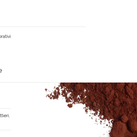
rativi.
e
tieri,