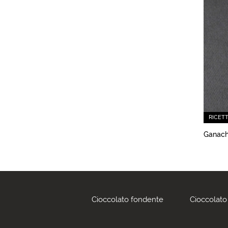
RICET
Ganach
Cioccolato fondente
Cioccolato 