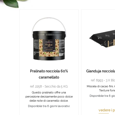
Pralinato nocciola 60%
Gianduja nocciola
caramellato
ref. 6993 - 3 X Bl
ref. 2258 - Secchio da 5 KG
Miscela di cacao fini, 
Texture fon
Questo pralinato offre una
Disponibile tra 6 gio
percezione decisamente poco dolce
delle note di caramello dolce.
Disponibile tra 6 giorni lavorativi.
vedere i p