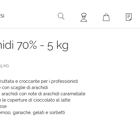
ù
SI
hidi 70% - 5 kg
 5 KG
ruttata e croccante per i professionisti
 con scaglie di arachidi
i arachidi con note di arachidi caramellate
le coperture di cioccolato al latte
usse
emosi, ganache, gelati e sorbetti