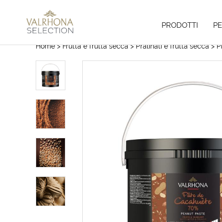
PRODOTTI
P
Home
> Frutta e frutta secca
> Pralinati e frutta secca
> Pr