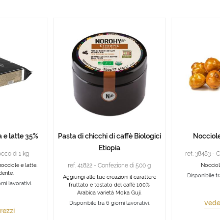
 e latte 35%
Pasta di chicchi di caffè Biologici
Nocciol
Etiopia
occo di 1 kg
ref. 38483 - 
nocciole e latte.
ref. 41822 - Confezione di 500 g
Nocciol
dente.
Disponibile tr
Aggiungi alle tue creazioni il carattere
rni lavorativi.
fruttato e tostato del caffè 100%
Arabica varietà Moka Guji.
veder
Disponibile tra 6 giorni lavorativi.
rezzi