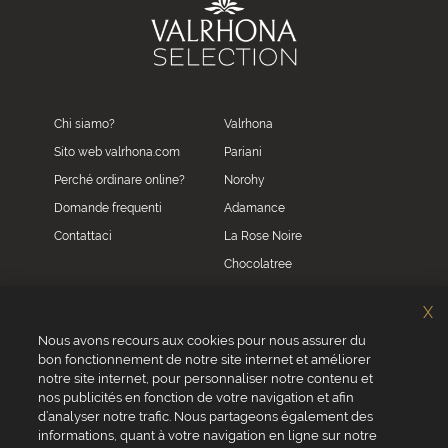
Chi siamo?
Valrhona
Sito web valrhona.com
Pariani
Perché ordinare online?
Norohy
Domande frequenti
Adamance
Contattaci
La Rose Noire
Chocolatree
Sosa
X
Villars
Nous avons recours aux cookies pour nous assurer du
bon fonctionnement de notre site internet et améliorer
Servizio clienti
notre site internet, pour personnaliser notre contenu et
0039 02 82 94 01 46
nos publicités en fonction de votre navigation et afin
Da lunedì a venerdì dalle 8.30 alle 17.30
d’analyser notre trafic. Nous partageons également des
informations, quant à votre navigation en ligne sur notre