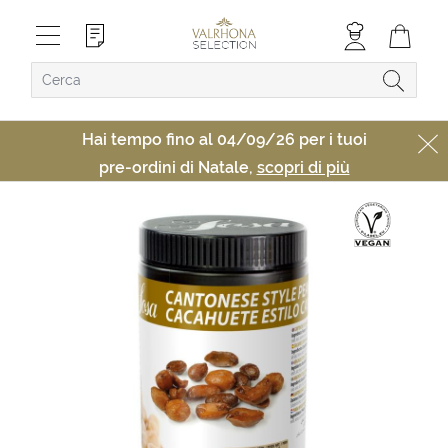
Hai tempo fino al 04/09/26 per i tuoi
pre-ordini di Natale,
scopri di più