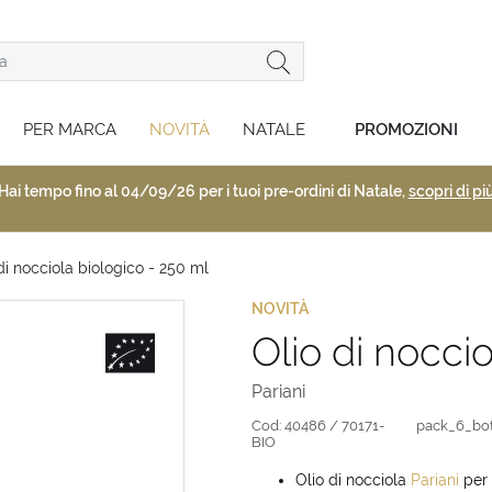
PER MARCA
NOVITÀ
NATALE
PROMOZIONI
Hai tempo fino al 04/09/26 per i tuoi pre-ordini di Natale,
scopri di pi
di nocciola biologico - 250 ml
NOVITÀ
Olio di nocci
Pariani
Cod:
40486 / 70171-
pack_6_bo
BIO
Olio di nocciola
Pariani
per 