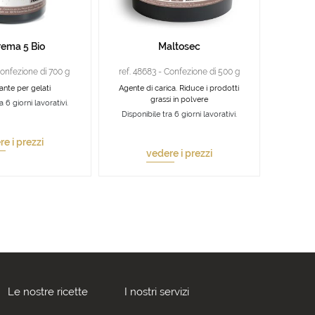
rema 5 Bio
Maltosec
Confezione di 700 g
ref. 48683 - Confezione di 500 g
zante per gelati
Agente di carica. Riduce i prodotti
grassi in polvere
a 6 giorni lavorativi.
Disponibile tra 6 giorni lavorativi.
e i prezzi
vedere i prezzi
Le nostre ricette
I nostri servizi