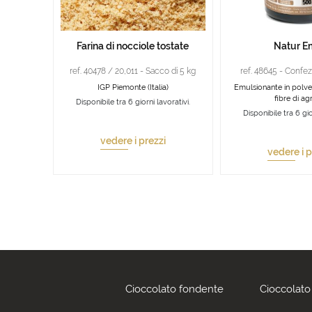
Farina di nocciole tostate
Natur E
ref. 40478 / 20,011 - Sacco di 5 kg
ref. 48645 - Confez
IGP Piemonte (Italia)
Emulsionante in polve
fibre di ag
Disponibile tra 6 giorni lavorativi.
Disponibile tra 6 gio
vedere i prezzi
vedere i p
Cioccolato fondente
Cioccolato 