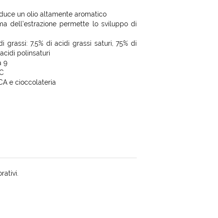
duce un olio altamente aromatico
a dell’estrazione permette lo sviluppo di
 grassi: 7,5% di acidi grassi saturi, 75% di
acidi polinsaturi
a 9
°C
CA e cioccolateria
rativi.