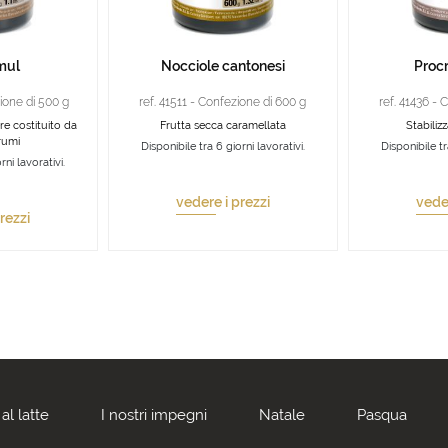
mul
Nocciole cantonesi
Proc
ione di 500 g
ref. 41511 - Confezione di 600 g
ref. 41436 - 
re costituito da
Frutta secca caramellata
Stabiliz
rumi
Disponibile tra 6 giorni lavorativi.
Disponibile tr
rni lavorativi.
vedere i prezzi
veder
rezzi
al latte
I nostri impegni
Natale
Pasqua