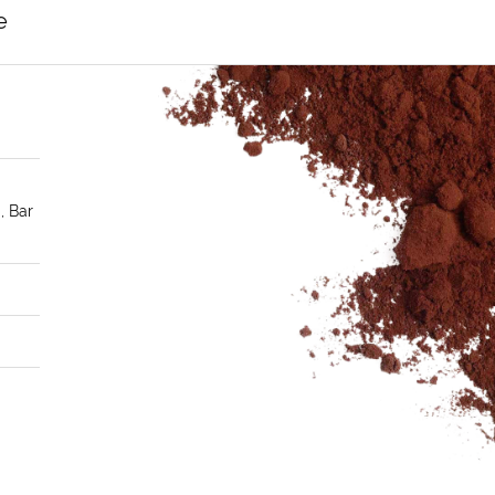
e
, Bar