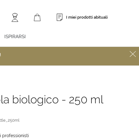
I miei prodotti abituali
ISPIRARSI
ù
ola biologico - 250 ml
ttle_250ml
i professionisti