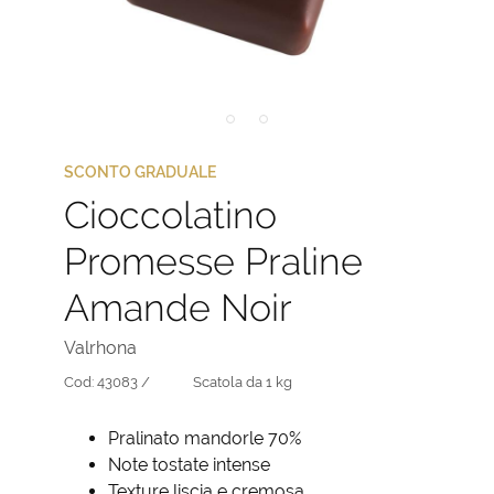
SCONTO GRADUALE
Cioccolatino
Promesse Praline
Amande Noir
Valrhona
Cod:
43083 /
Scatola da 1 kg
Pralinato mandorle 70%
Note tostate intense
Texture liscia e cremosa