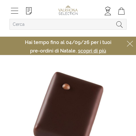
Hai tempo fino al 04/09/26 per i tuoi
pre-ordini di Natale,
scopri di più