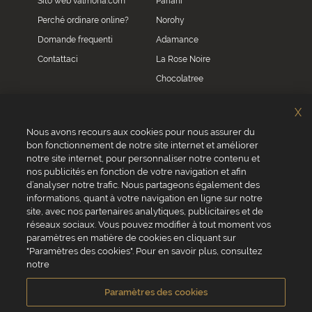
Sito web valrhona.com
Pariani
Perché ordinare online?
Norohy
Domande frequenti
Adamance
Contattaci
La Rose Noire
Chocolatree
Sosa
X
Villars
Nous avons recours aux cookies pour nous assurer du
bon fonctionnement de notre site internet et améliorer
Servizio clienti
notre site internet, pour personnaliser notre contenu et
0039 02 82 94 01 46
nos publicités en fonction de votre navigation et afin
Da lunedì a venerdì dalle 8.30 alle 17.30
d’analyser notre trafic. Nous partageons également des
informations, quant à votre navigation en ligne sur notre
site, avec nos partenaires analytiques, publicitaires et de
réseaux sociaux. Vous pouvez modifier à tout moment vos
paramètres en matière de cookies en cliquant sur
"Paramètres des cookies". Pour en savoir plus, consultez
VALRHONA SAS - 12 Avenue PRESIDENT ROOSEVELT 26600 TAIN
notre
L'HERMITAGE, Francia
Condizioni generali di vendita
Informativa Cookies
Paramètres des cookies
Informativa sulla privacy
Informazioni legali