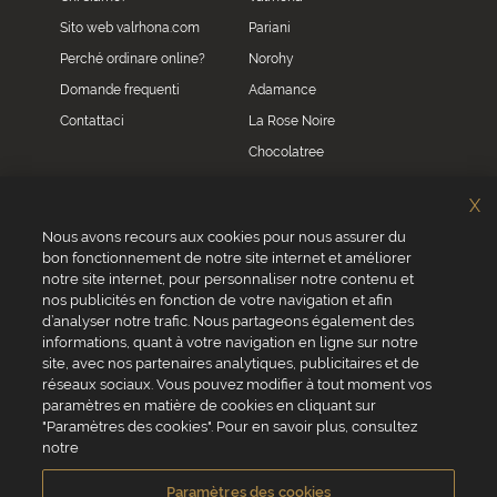
Sito web valrhona.com
Pariani
Perché ordinare online?
Norohy
Domande frequenti
Adamance
Contattaci
La Rose Noire
Chocolatree
Sosa
X
Villars
Nous avons recours aux cookies pour nous assurer du
bon fonctionnement de notre site internet et améliorer
Servizio clienti
notre site internet, pour personnaliser notre contenu et
0039 02 82 94 01 46
nos publicités en fonction de votre navigation et afin
Da lunedì a venerdì dalle 8.30 alle 17.30
d’analyser notre trafic. Nous partageons également des
informations, quant à votre navigation en ligne sur notre
site, avec nos partenaires analytiques, publicitaires et de
réseaux sociaux. Vous pouvez modifier à tout moment vos
paramètres en matière de cookies en cliquant sur
"Paramètres des cookies". Pour en savoir plus, consultez
VALRHONA SAS - 12 Avenue PRESIDENT ROOSEVELT 26600 TAIN
notre
L'HERMITAGE, Francia
Condizioni generali di vendita
Informativa Cookies
Paramètres des cookies