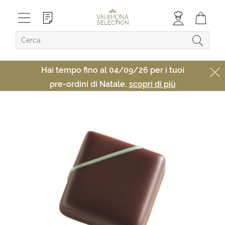
Hai tempo fino al 04/09/26 per i tuoi
pre-ordini di Natale,
scopri di più