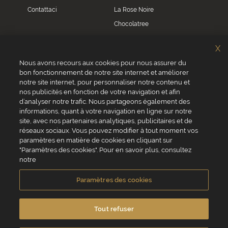
Contattaci
La Rose Noire
Chocolatree
Sosa
X
Villars
Nous avons recours aux cookies pour nous assurer du
bon fonctionnement de notre site internet et améliorer
Servizio clienti
notre site internet, pour personnaliser notre contenu et
0039 02 82 94 01 46
nos publicités en fonction de votre navigation et afin
Da lunedì a venerdì dalle 8.30 alle 17.30
d’analyser notre trafic. Nous partageons également des
informations, quant à votre navigation en ligne sur notre
site, avec nos partenaires analytiques, publicitaires et de
réseaux sociaux. Vous pouvez modifier à tout moment vos
paramètres en matière de cookies en cliquant sur
"Paramètres des cookies". Pour en savoir plus, consultez
VALRHONA SAS - 12 Avenue PRESIDENT ROOSEVELT 26600 TAIN
notre
L'HERMITAGE, Francia
Condizioni generali di vendita
Informativa Cookies
Paramètres des cookies
Informativa sulla privacy
Informazioni legali
Crediti fotografici e video
Tout refuser