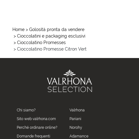
Home
> Golosità pronta da vendere
> Cioccolatini e packaging esclusivi
> Cioccolatino Promesses
> Cioccolatino Promesse Citron Vert
Chi siamo?
Valrhona
Sito web valrhona.com
Pariani
Perché ordinare online?
Norohy
Domande frequenti
Adamance