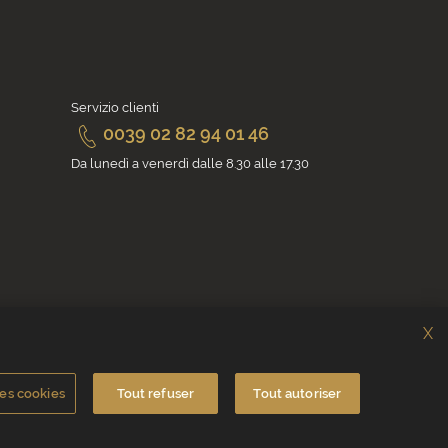
Servizio clienti
0039 02 82 94 01 46
Da lunedì a venerdì dalle 8.30 alle 17.30
X
es cookies
Tout refuser
Tout autoriser
ncia
Contattaci
Crediti fotografici e video