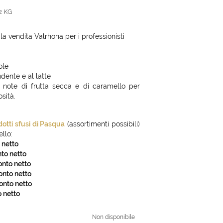
2 KG
a vendita Valrhona per i professionisti
ole
dente e al latte
e note di frutta secca e di caramello per
osità.
dotti sfusi di Pasqua
(assortimenti possibili)
llo:
 netto
nto netto
onto netto
onto netto
conto netto
o netto
Non disponibile