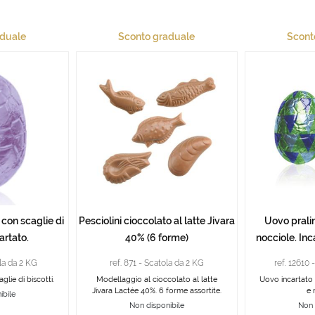
aduale
Sconto graduale
Scont
con scaglie di
Pesciolini cioccolato al latte Jivara
Uovo prali
artato.
40% (6 forme)
nocciole. Inc
ola da 2 KG
ref. 871 - Scatola da 2 KG
ref. 12610 
lie di biscotti.
Modellaggio al cioccolato al latte
Uovo incartato 
Jivara Lactée 40%. 6 forme assortite.
e 
ibile
Non disponibile
Non 