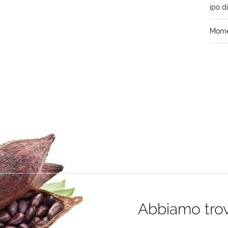
ipo d
Momen
Abbiamo trova