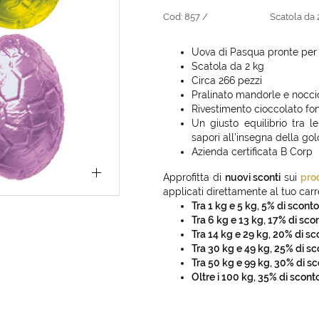
Cod:
857 /
Scatola da 
Uova di Pasqua pronte per l
Scatola da 2 kg
Circa 266 pezzi
Pralinato mandorle e nocci
Rivestimento cioccolato fon
Un giusto equilibrio tra l
sapori all’insegna della gol
Azienda certificata B Corp
Approfitta di
nuovi sconti
sui
pro
applicati direttamente al tuo carre
Tra 1 kg e 5 kg, 5% di sconto
Tra 6 kg e 13 kg, 17% di sco
Tra 14 kg e 29 kg, 20% di sc
Tra 30 kg e 49 kg, 25% di sc
Tra 50 kg e 99 kg, 30% di s
Oltre i 100 kg, 35% di scont