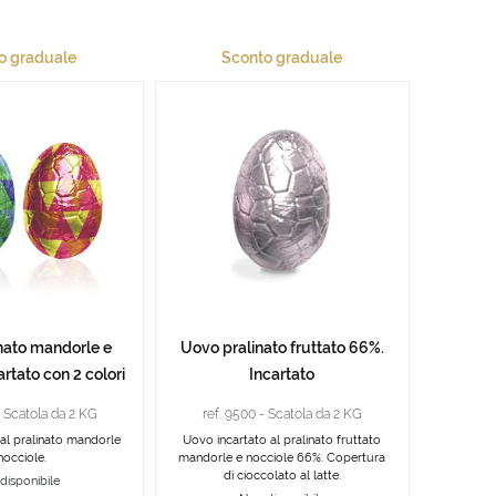
o graduale
Sconto graduale
nato mandorle e
Uovo pralinato fruttato 66%.
artato con 2 colori
Incartato
- Scatola da 2 KG
ref. 9500 - Scatola da 2 KG
al pralinato mandorle
Uovo incartato al pralinato fruttato
nocciole.
mandorle e nocciole 66%. Copertura
di cioccolato al latte.
disponibile