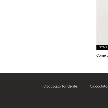
NEWS
Come cr
Cioccolato fondente
Cioccolato 