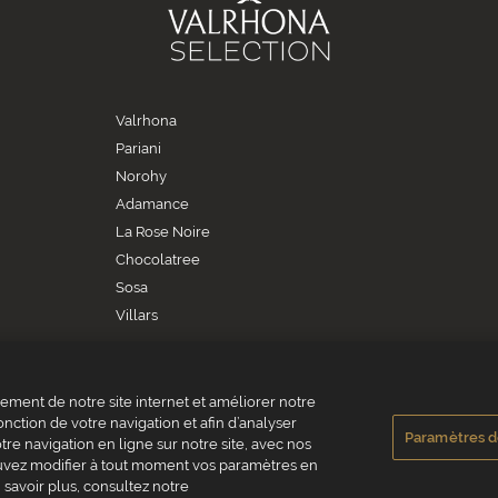
Valrhona
Pariani
Norohy
Adamance
La Rose Noire
Chocolatree
Sosa
Villars
ment de notre site internet et améliorer notre
onction de votre navigation et afin d’analyser
Paramètres d
re navigation en ligne sur notre site, avec nos
RHONA SAS - 12 Avenue PRESIDENT ROOSEVELT 26600 TAIN L'HERMITAGE, Fra
pouvez modifier à tout moment vos paramètres en
 savoir plus, consultez notre
ta
Informativa Cookies
Informativa sulla privacy
Informazioni legali