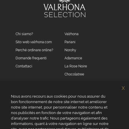
Chi siamo?
Valrhona
Sito web valrhona.com
Pariani
Perché ordinare online?
Norohy
Domande frequenti
Adamance
Contattaci
La Rose Noire
Chocolatree
Sosa
X
Villars
Nous avons recours aux cookies pour nous assurer du
bon fonctionnement de notre site internet et améliorer
Servizio clienti
notre site internet, pour personnaliser notre contenu et
0039 02 82 94 01 46
nos publicités en fonction de votre navigation et afin
Da lunedì a venerdì dalle 8.30 alle 17.30
d’analyser notre trafic. Nous partageons également des
informations, quant à votre navigation en ligne sur notre