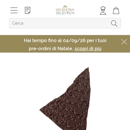
Hai tempo fino al 04/09/26 per i tuoi
pre-ordini di Natale,
scopri di più