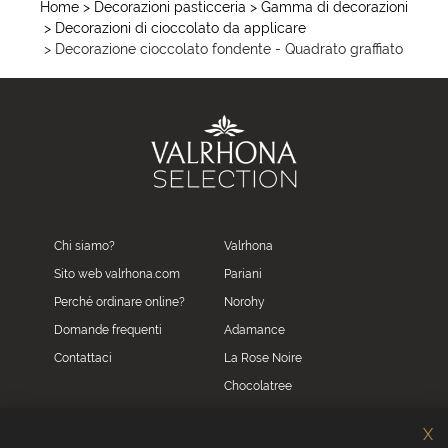
Home
> Decorazioni pasticceria
> Gamma di decorazioni
> Decorazioni di cioccolato da applicare
> Decorazione cioccolato fondente - Quadrato graffiato
Chi siamo?
Valrhona
Sito web valrhona.com
Pariani
Perché ordinare online?
Norohy
Domande frequenti
Adamance
Contattaci
La Rose Noire
Chocolatree
Sosa
X
Villars