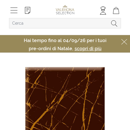
Hai tempo fino al 04/09/26 per i tuoi
pre-ordini di Natale,
scopri di più