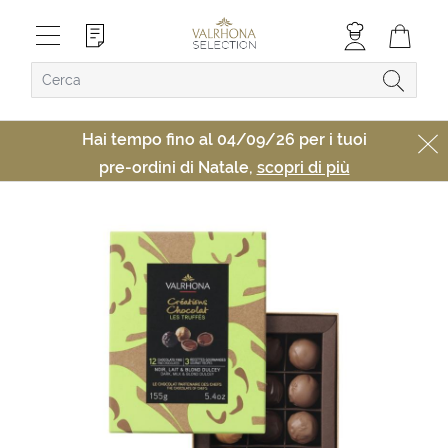
Hai tempo fino al 04/09/26 per i tuoi
pre-ordini di Natale,
scopri di più